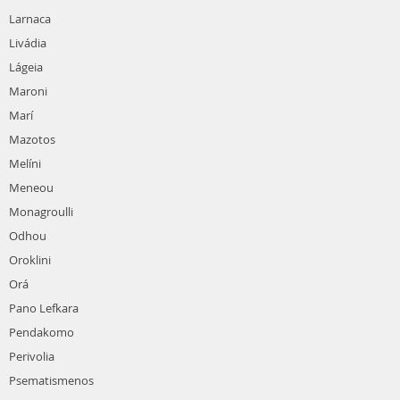
Larnaca
Livádia
Lágeia
Maroni
Marí
Mazotos
Melíni
Meneou
Monagroulli
Odhou
Oroklini
Orá
Pano Lefkara
Pendakomo
Perivolia
Psematismenos