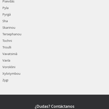
Psevdás
Pyla
Pyrgá
Sha
Skarinou
Tersephanou
Tochni
Troulli
Vavatsiniá
Vavla
Voroklini
Xylotymbou
Zygi
¿Dudas? Contáctanos