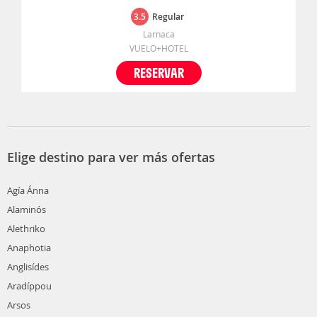
3.5
Regular
Larnaca
VUELO+HOTEL
RESERVAR
Elige destino para ver más ofertas
Agía Ánna
Alaminós
Alethriko
Anaphotia
Anglisídes
Aradíppou
Arsos