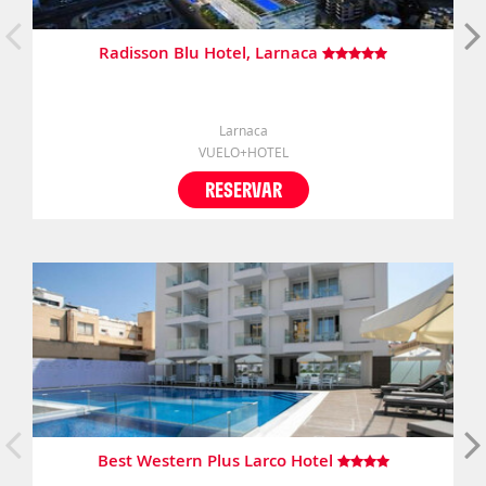
Radisson Blu Hotel, Larnaca
Larnaca
VUELO+HOTEL
RESERVAR
Best Western Plus Larco Hotel