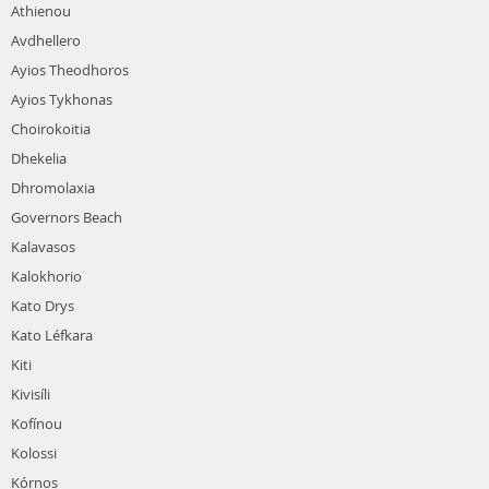
Athienou
Avdhellero
Ayios Theodhoros
Ayios Tykhonas
Choirokoitia
Dhekelia
Dhromolaxia
Governors Beach
Kalavasos
Kalokhorio
Kato Drys
Kato Léfkara
Kiti
Kivisíli
Kofínou
Kolossi
Kórnos