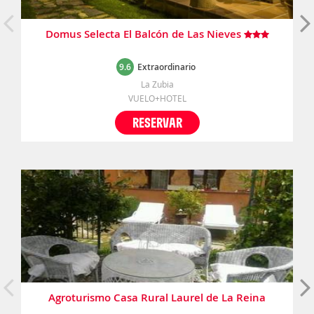
Domus Selecta El Balcón de Las Nieves
9.6
Extraordinario
La Zubia
VUELO+HOTEL
RESERVAR
Agroturismo Casa Rural Laurel de La Reina