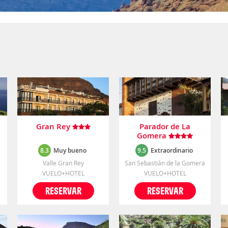
Gran Rey
Parador de La
Gomera
8.3
Muy bueno
9.5
Extraordinario
Valle Gran Rey
San Sebastián de la Gomera
VUELO+HOTEL
VUELO+HOTEL
RESERVAR
RESERVAR