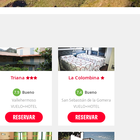
Triana
La Colombina
7.9
Bueno
7.4
Bueno
Vallehermoso
San Sebastián de la Gomera
VUELO+HOTEL
VUELO+HOTEL
RESERVAR
RESERVAR