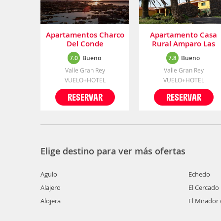
Apartamentos Charco
Apartamento Casa
Del Conde
Rural Amparo Las
Hayas
7.0
Bueno
7.8
Bueno
Valle Gran Rey
Valle Gran Rey
VUELO+HOTEL
VUELO+HOTEL
RESERVAR
RESERVAR
Elige destino para ver más ofertas
Agulo
Echedo
Alajero
El Cercado
Alojera
El Mirador 