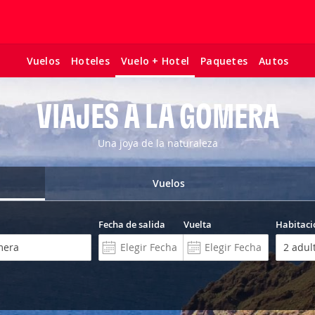
Vuelos
Hoteles
Paquetes
Autos
Vuelo + Hotel
VIAJES A LA GOMERA
Una joya de la naturaleza
Vuelos
Fecha de salida
Vuelta
Habitaci