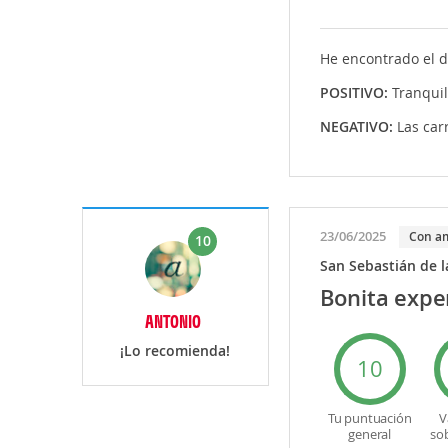
He encontrado el d
POSITIVO:
Tranqui
NEGATIVO:
Las car
23/06/2025
Con a
10
San Sebastián de 
Bonita exper
ANTONIO
¡Lo recomienda!
10
Tu puntuación
V
general
so