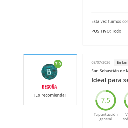
Esta vez fuimos co
POSITIVO:
Todo
08/07/2026
En fam
7.0
San Sebastián de 
Ideal para 
BEGOÑA
¡Lo recomienda!
7.5
Tu puntuación
V
general
so