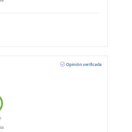
Opinión verificada
n
ía