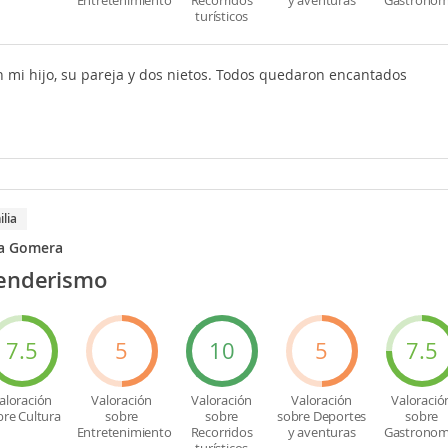
turísticos
n mi hijo, su pareja y dos nietos. Todos quedaron encantados
ilia
la Gomera
senderismo
7.5
5
10
5
7.5
aloración
Valoración
Valoración
Valoración
Valoració
bre Cultura
sobre
sobre
sobre Deportes
sobre
Entretenimiento
Recorridos
y aventuras
Gastronom
turísticos