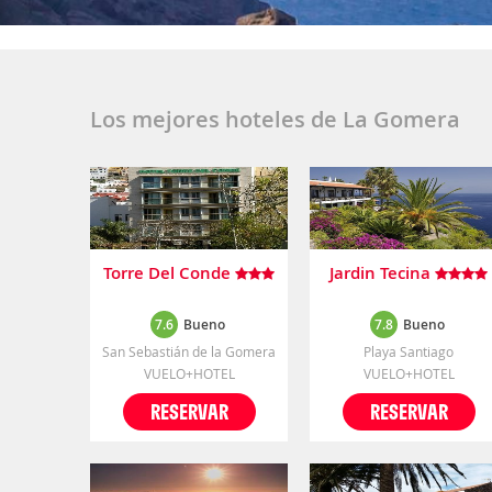
Los mejores hoteles de La Gomera
Torre Del Conde
Jardin Tecina
7.6
Bueno
7.8
Bueno
San Sebastián de la Gomera
Playa Santiago
VUELO+HOTEL
VUELO+HOTEL
RESERVAR
RESERVAR