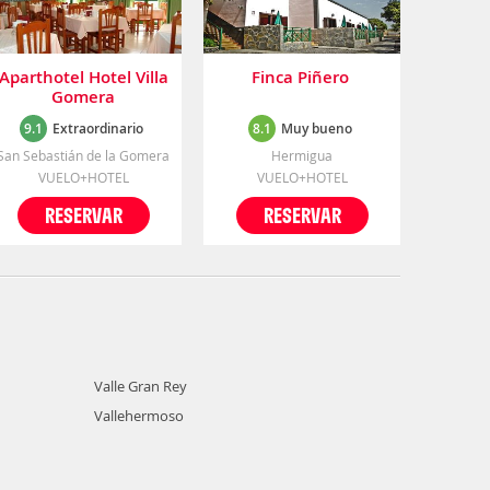
Aparthotel Hotel Villa
Finca Piñero
Gomera
9.1
Extraordinario
8.1
Muy bueno
San Sebastián de la Gomera
Hermigua
VUELO+HOTEL
VUELO+HOTEL
RESERVAR
RESERVAR
Valle Gran Rey
Vallehermoso