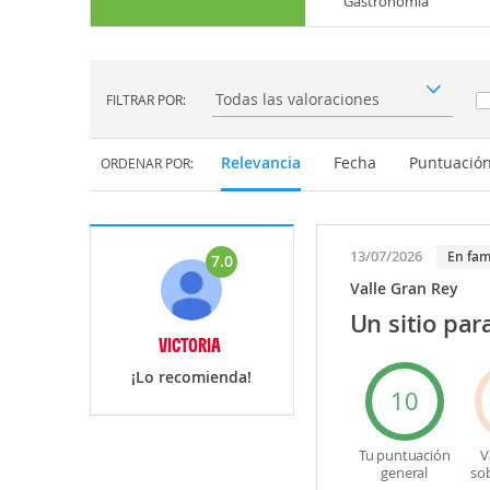
Gastronomía
FILTRAR POR:
Filtrar por:
Relevancia
Fecha
Puntuació
ORDENAR POR:
13/07/2026
En fam
7.0
Valle Gran Rey
Un sitio par
VICTORIA
¡Lo recomienda!
10
Tu puntuación
V
general
so