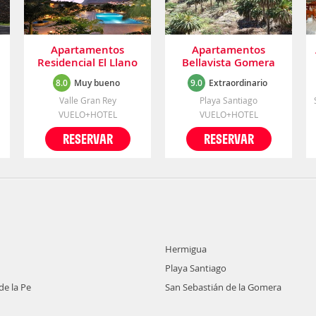
Apartamentos
Apartamentos
Residencial El Llano
Bellavista Gomera
8.0
Muy bueno
9.0
Extraordinario
Valle Gran Rey
Playa Santiago
VUELO+HOTEL
VUELO+HOTEL
RESERVAR
RESERVAR
Hermigua
Playa Santiago
de la Pe
San Sebastián de la Gomera