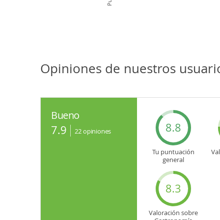
Opiniones de nuestros usuar
Bueno
8.8
7.9
22
opiniones
Tu puntuación
Va
general
8.3
Valoración sobre