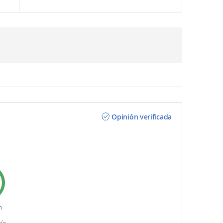
Opinión verificada
n
ía