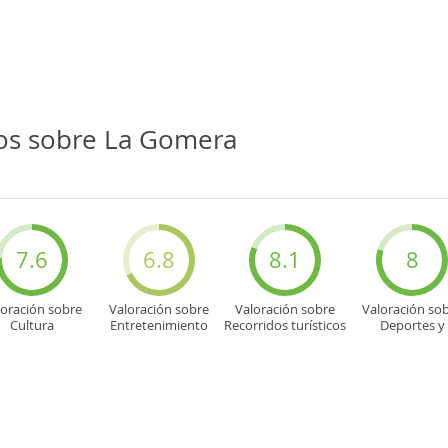
ios sobre La Gomera
7.6
6.8
8.1
8
loración sobre
Valoración sobre
Valoración sobre
Valoración so
Cultura
Entretenimiento
Recorridos turísticos
Deportes y
aventuras