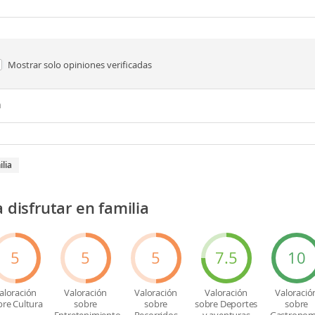
Mostrar solo
opiniones verificadas
n
ilia
a disfrutar en familia
5
5
5
7.5
10
aloración
Valoración
Valoración
Valoración
Valoració
bre Cultura
sobre
sobre
sobre Deportes
sobre
Entretenimiento
Recorridos
y aventuras
Gastronom