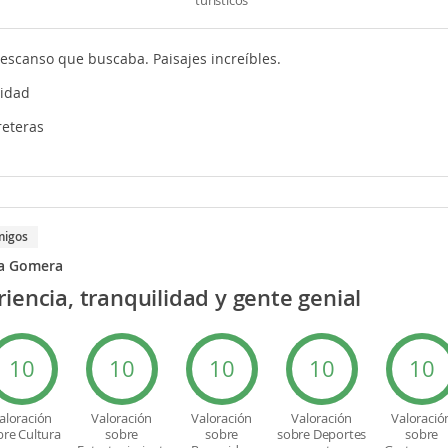
escanso que buscaba. Paisajes increíbles.
lidad
reteras
migos
la Gomera
iencia, tranquilidad y gente genial
10
10
10
10
10
aloración
Valoración
Valoración
Valoración
Valoració
bre Cultura
sobre
sobre
sobre Deportes
sobre