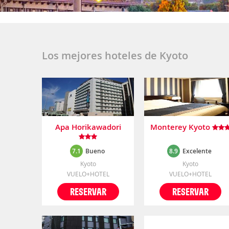
Los mejores hoteles de Kyoto
Apa Horikawadori
Monterey Kyoto
7.1
Bueno
8.9
Excelente
Kyoto
Kyoto
VUELO+HOTEL
VUELO+HOTEL
RESERVAR
RESERVAR