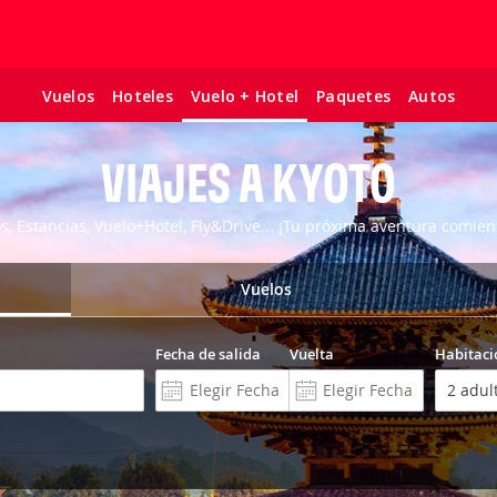
Vuelos
Hoteles
Paquetes
Autos
Vuelo + Hotel
VIAJES A KYOTO
os, Estancias, Vuelo+Hotel, Fly&Drive... ¡Tu próxima aventura comien
Vuelos
Fecha de salida
Vuelta
Habitaci