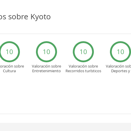
os sobre Kyoto
10
10
10
10
loración sobre
Valoración sobre
Valoración sobre
Valoración so
Cultura
Entretenimiento
Recorridos turísticos
Deportes y
aventuras