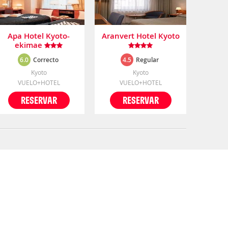
Apa Hotel Kyoto-
Aranvert Hotel Kyoto
ekimae
6.0
Correcto
4.5
Regular
Kyoto
Kyoto
VUELO+HOTEL
VUELO+HOTEL
RESERVAR
RESERVAR