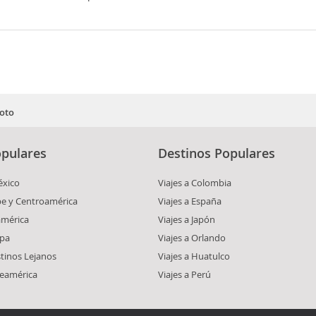
oto
pulares
Destinos Populares
éxico
Viajes a Colombia
ibe y Centroamérica
Viajes a España
américa
Viajes a Japón
opa
Viajes a Orlando
stinos Lejanos
Viajes a Huatulco
teamérica
Viajes a Perú