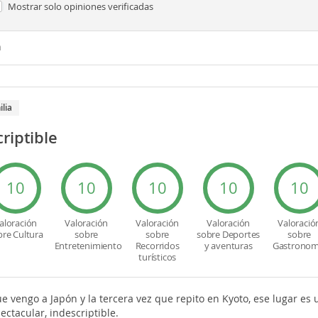
Mostrar solo
opiniones verificadas
n
ilia
riptible
10
10
10
10
10
aloración
Valoración
Valoración
Valoración
Valoració
bre Cultura
sobre
sobre
sobre Deportes
sobre
Entretenimiento
Recorridos
y aventuras
Gastronom
turísticos
ue vengo a Japón y la tercera vez que repito en Kyoto, ese lugar es 
ctacular, indescriptible.