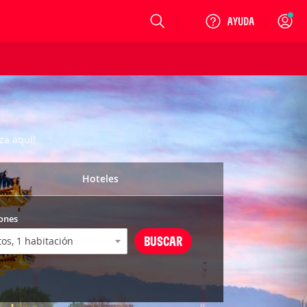
Login
za aquí!
Hoteles
ones