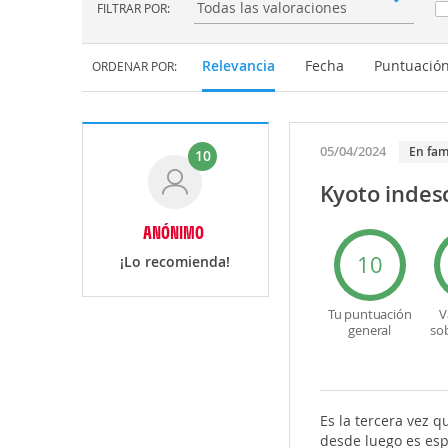
FILTRAR POR:
Filtrar por:
Relevancia
Fecha
Puntuació
ORDENAR POR:
05/04/2024
En fam
10
Kyoto indesc
ANÓNIMO
10
¡Lo recomienda!
Tu puntuación
V
general
so
Es la tercera vez q
desde luego es espe