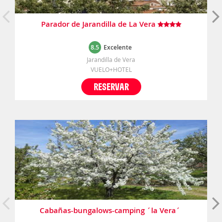
Parador de Jarandilla de La Vera
8.5
Excelente
Jarandilla de Vera
VUELO+HOTEL
RESERVAR
Cabañas-bungalows-camping ´la Vera´