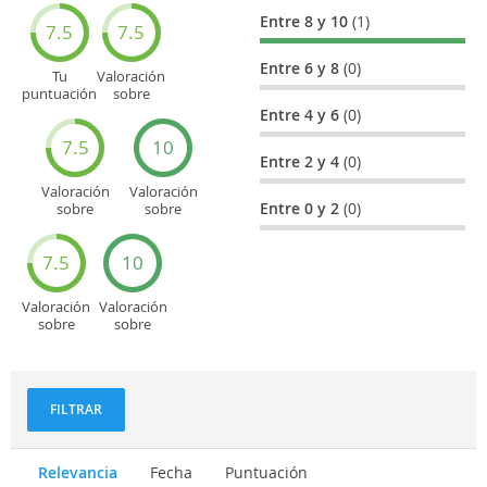
Entre 8 y 10
(1)
7.5
7.5
Entre 6 y 8
(0)
Tu
Valoración
puntuación
sobre
general
Cultura
Entre 4 y 6
(0)
7.5
10
Entre 2 y 4
(0)
Valoración
Valoración
Entre 0 y 2
(0)
sobre
sobre
Entretenimiento
Recorridos
turísticos
7.5
10
Valoración
Valoración
sobre
sobre
Deportes
Gastronomía
y
aventuras
FILTRAR
Relevancia
Fecha
Puntuación