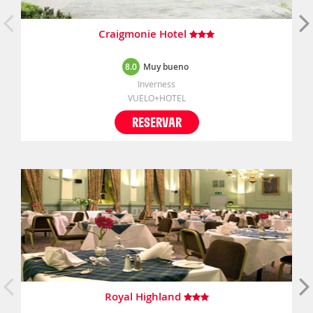
Craigmonie Hotel
8.0
Muy bueno
Inverness
VUELO+HOTEL
RESERVAR
Royal Highland