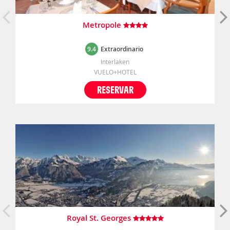
Metropole
9.4
Extraordinario
Interlaken
VUELO+HOTEL
RESERVAR
Royal St. Georges