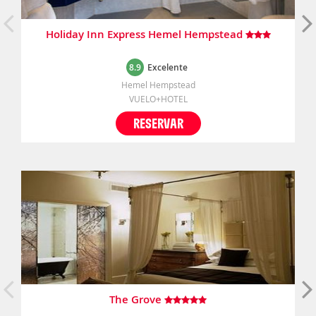
Holiday Inn Express Hemel Hempstead
8.9
Excelente
Hemel Hempstead
VUELO+HOTEL
RESERVAR
The Grove