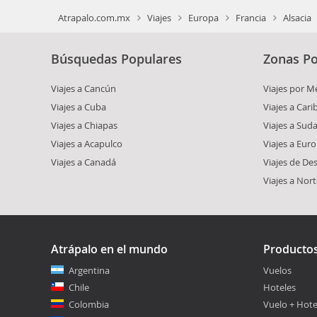
Atrapalo.com.mx
Viajes
Europa
Francia
Alsacia
Búsquedas Populares
Zonas Po
Viajes a Cancún
Viajes por M
Viajes a Cuba
Viajes a Car
Viajes a Chiapas
Viajes a Sud
Viajes a Acapulco
Viajes a Eur
Viajes a Canadá
Viajes de De
Viajes a Nor
Atrápalo en el mundo
Producto
Argentina
Vuelos
Chile
Hoteles
Colombia
Vuelo + Hote