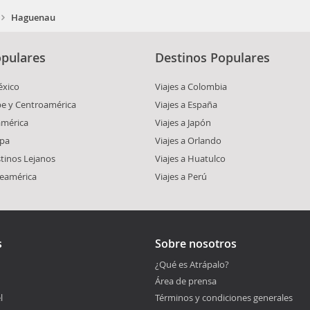
Haguenau
pulares
Destinos Populares
éxico
Viajes a Colombia
ibe y Centroamérica
Viajes a España
américa
Viajes a Japón
opa
Viajes a Orlando
stinos Lejanos
Viajes a Huatulco
teamérica
Viajes a Perú
s
Sobre nosotros
¿Qué es Atrápalo?
Área de prensa
l
Términos y condiciones generales