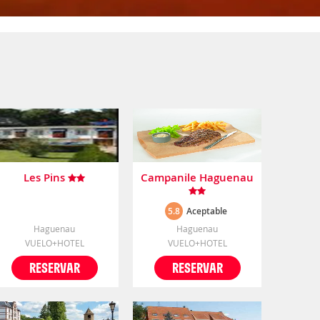
Les Pins
Campanile Haguenau
5.8
Aceptable
Haguenau
Haguenau
VUELO+HOTEL
VUELO+HOTEL
RESERVAR
RESERVAR