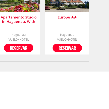
Apartamento Studio
Europe
In Haguenau, With
Wonderful City View,
Furnished Balcony
And Wifi
Haguenau
Haguenau
VUELO+HOTEL
VUELO+HOTEL
RESERVAR
RESERVAR