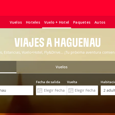
Vuelos
Hoteles
Paquetes
Autos
Vuelo + Hotel
VIAJES A HAGUENAU
os, Estancias, Vuelo+Hotel, Fly&Drive... ¡Tu próxima aventura comien
Vuelos
Fecha de salida
Vuelta
Habitaci