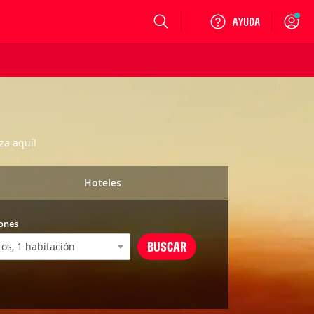
Login
za aquí!
Hoteles
ones