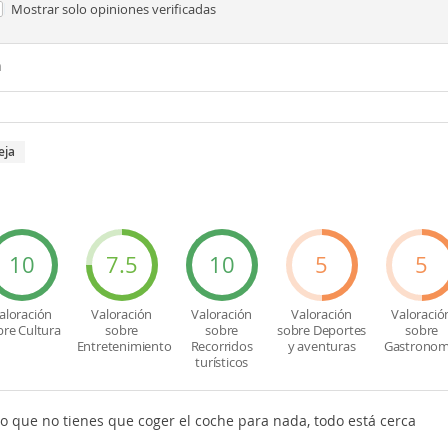
Mostrar solo
opiniones verificadas
n
eja
10
7.5
10
5
5
aloración
Valoración
Valoración
Valoración
Valoració
bre Cultura
sobre
sobre
sobre Deportes
sobre
Entretenimiento
Recorridos
y aventuras
Gastronom
turísticos
o que no tienes que coger el coche para nada, todo está cerca