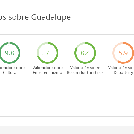
ios sobre Guadalupe
9.8
7
8.4
5.9
loración sobre
Valoración sobre
Valoración sobre
Valoración so
Cultura
Entretenimiento
Recorridos turísticos
Deportes y
aventuras