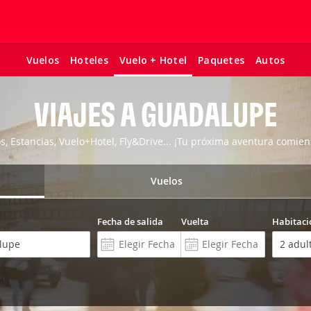
Vuelos
Hoteles
Paquetes
Autos
Vuelo + Hotel
VIAJES A GUADALUPE
os, Estancias, Vuelo+Hotel, Fly&Drive... ¡Tu próxima aventura comien
Vuelos
Fecha de salida
Vuelta
Habitaci