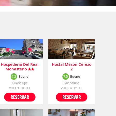
Hospederia Del Real
Hostal Meson Cerezo
Monasterio
2
7.3
Bueno
7.5
Bueno
Guadalupe
Guadalupe
VUELO+HOTEL
VUELO+HOTEL
RESERVAR
RESERVAR