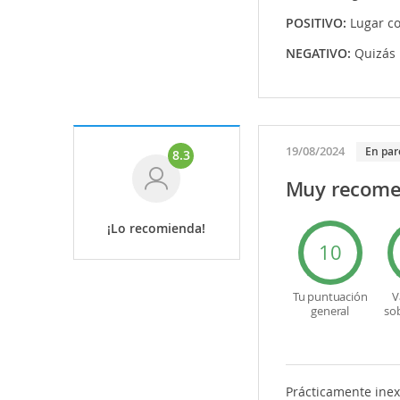
POSITIVO:
Lugar c
NEGATIVO:
Quizás 
19/08/2024
En par
8.3
Muy recome
¡Lo recomienda!
10
Tu puntuación
V
general
so
Prácticamente inex