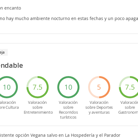
on encanto
no hay mucho ambiente nocturno en estas fechas y un poco apaga
eja
ndable
10
7.5
10
5
7.5
aloración
Valoración
Valoración
Valoración
Valoració
bre Cultura
sobre
sobre
sobre Deportes
sobre
Entretenimiento
Recorridos
y aventuras
Gastronom
turísticos
istente opción Vegana salvo en La Hospedería y el Parador