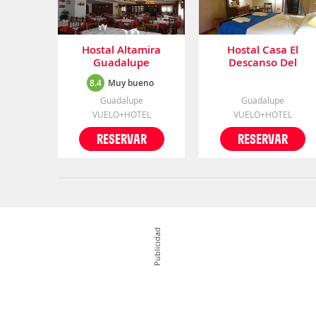
Hostal Altamira
Hostal Casa El
Guadalupe
Descanso Del
Peregrino
8.4
Muy bueno
Guadalupe
Guadalupe
VUELO+HOTEL
VUELO+HOTEL
RESERVAR
RESERVAR
Publicidad