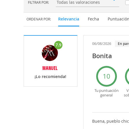
FILTRAR POR:
Filtrar por:
Relevancia
Fecha
Puntuació
ORDENAR POR:
06/08/2026
En par
7.9
Bonita
MANUEL
10
¡Lo recomienda!
Tu puntuación
V
general
so
Buena, pueblo chic