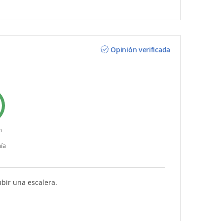
Opinión verificada
n
ía
ubir una escalera.