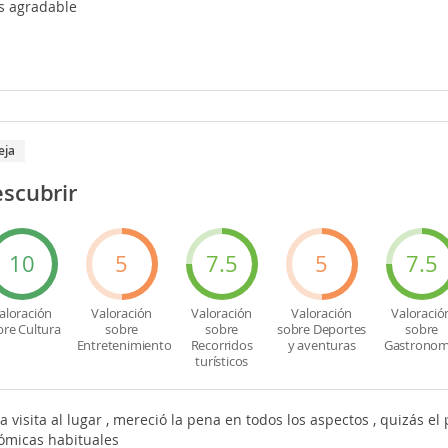
s agradable
eja
escubrir
10
5
7.5
5
7.5
aloración
Valoración
Valoración
Valoración
Valoració
bre Cultura
sobre
sobre
sobre Deportes
sobre
Entretenimiento
Recorridos
y aventuras
Gastronom
turísticos
 visita al lugar , mereció la pena en todos los aspectos , quizás el
nómicas habituales