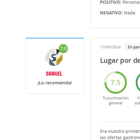
POSITIVO:
Persona
NEGATIVO:
Nada
17/09/2024
En par
7.0
Lugar por d
SAMUEL
7.5
¡Lo recomienda!
Tu puntuación
V
general
so
Era nuestra primera
las ofertas gastro