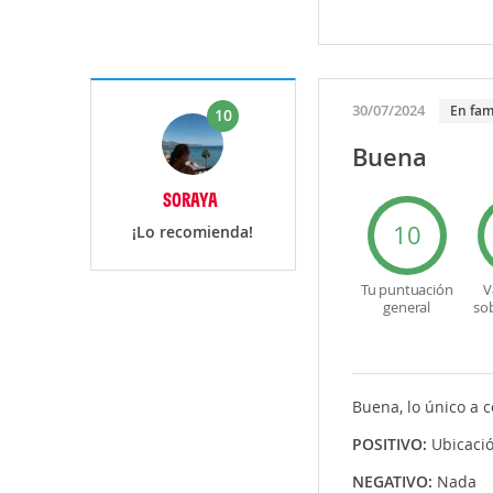
30/07/2024
En fam
10
Buena
SORAYA
10
¡Lo recomienda!
Tu puntuación
V
general
so
Buena, lo único a 
POSITIVO:
Ubicaci
NEGATIVO:
Nada