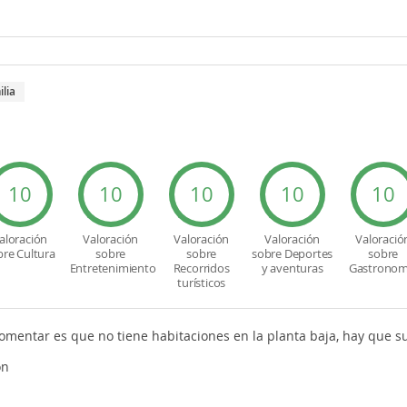
ilia
10
10
10
10
10
aloración
Valoración
Valoración
Valoración
Valoració
bre Cultura
sobre
sobre
sobre Deportes
sobre
Entretenimiento
Recorridos
y aventuras
Gastronom
turísticos
comentar es que no tiene habitaciones en la planta baja, hay que s
ón