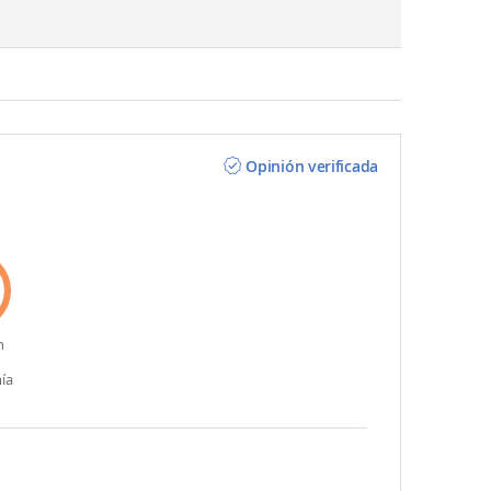
Opinión verificada
n
ía