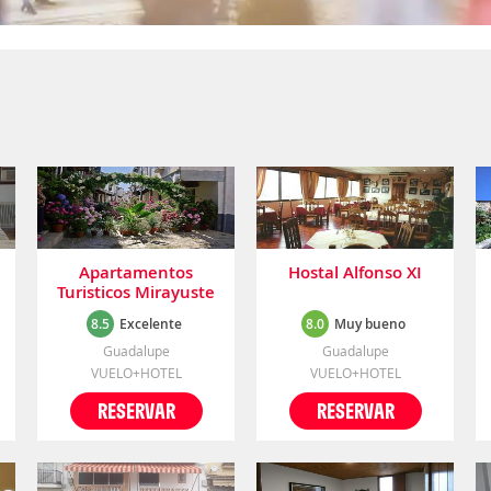
Apartamentos
Hostal Alfonso XI
Turisticos Mirayuste
8.5
Excelente
8.0
Muy bueno
Guadalupe
Guadalupe
VUELO+HOTEL
VUELO+HOTEL
RESERVAR
RESERVAR