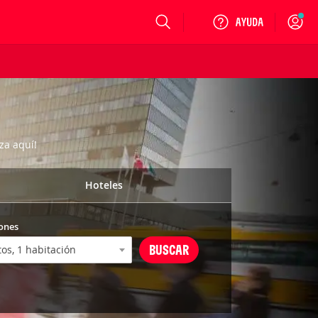
Login
za aquí!
Hoteles
ones