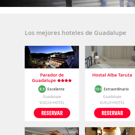
Los mejores hoteles de Guadalupe
Parador de
Hostal Alba Taruta
Guadalupe
8.9
Excelente
10.0
Extraordinario
Guadalupe
Guadalupe
VUELO+HOTEL
VUELO+HOTEL
RESERVAR
RESERVAR