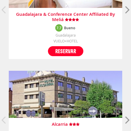
Guadalajara & Conference Center Affiliated By
Meliá
7.7
Bueno
Guadalajara
VUELO+HOTEL
RESERVAR
Alcarria