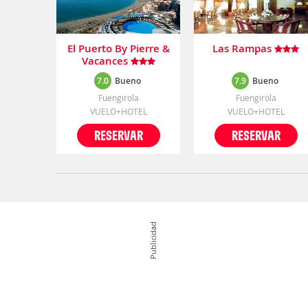
El Puerto By Pierre &
Las Rampas
Vacances
7.0
Bueno
7.9
Bueno
Fuengirola
Fuengirola
VUELO+HOTEL
VUELO+HOTEL
RESERVAR
RESERVAR
Publicidad