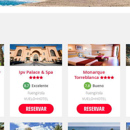
Ipv Palace & Spa
Monarque
Torreblanca
8.7
Excelente
7.8
Bueno
Fuengirola
Fuengirola
VUELO+HOTEL
VUELO+HOTEL
RESERVAR
RESERVAR