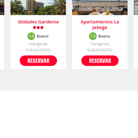
Globales Gardenia
Apartamentos La
Jabega
7.0
Bueno
7.3
Bueno
Fuengirola
Fuengirola
VUELO+HOTEL
VUELO+HOTEL
RESERVAR
RESERVAR