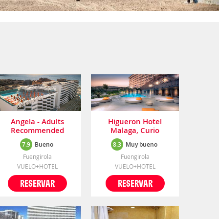
Angela - Adults
Higueron Hotel
Recommended
Malaga, Curio
Collection By Hilton
7.9
Bueno
8.3
Muy bueno
Fuengirola
Fuengirola
VUELO+HOTEL
VUELO+HOTEL
RESERVAR
RESERVAR