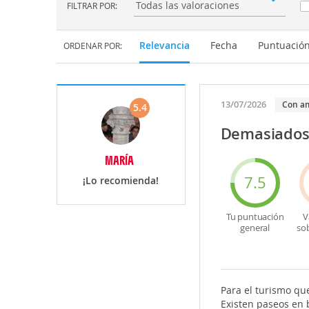
FILTRAR POR:
Filtrar por:
Relevancia
Fecha
Puntuació
ORDENAR POR:
13/07/2026
Con a
5.4
Demasiados 
MARÍA
7.5
¡Lo recomienda!
Tu puntuación
V
general
so
Para el turismo que
Existen paseos en 