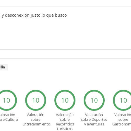
 y desconexión justo lo que busco
ilia
10
10
10
10
10
aloración
Valoración
Valoración
Valoración
Valoració
bre Cultura
sobre
sobre
sobre Deportes
sobre
Entretenimiento
Recorridos
y aventuras
Gastronom
turísticos