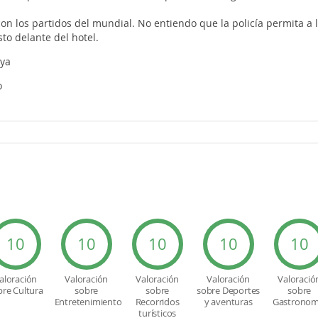
con los partidos del mundial. No entiendo que la policía permita a 
to delante del hotel.
aya
o
10
10
10
10
10
aloración
Valoración
Valoración
Valoración
Valoració
bre Cultura
sobre
sobre
sobre Deportes
sobre
Entretenimiento
Recorridos
y aventuras
Gastronom
turísticos