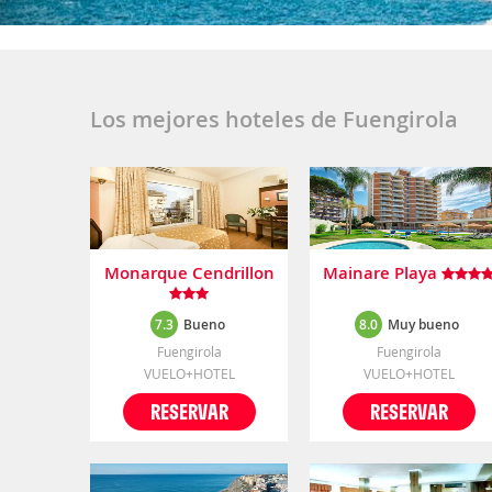
Los mejores hoteles de Fuengirola
Monarque Cendrillon
Mainare Playa
7.3
Bueno
8.0
Muy bueno
Fuengirola
Fuengirola
VUELO+HOTEL
VUELO+HOTEL
RESERVAR
RESERVAR