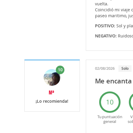
vuelta.
Coincidió mi viaje 
paseo maritimo, jus
POSITIVO:
Sol y pl
NEGATIVO:
Ruidos
02/08/2026
Solo
10
Me encanta
Mª
10
¡Lo recomienda!
Tu puntuación
V
general
so