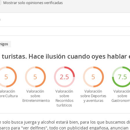
Mostrar solo
opiniones verificadas
n
migos
turistas. Hace ilusión cuando oyes hablar
5
5
2.5
5
7.5
aloración
Valoración
Valoración
Valoración
Valoració
bre Cultura
sobre
sobre
sobre Deportes
sobre
Entretenimiento
Recorridos
y aventuras
Gastronom
turísticos
 solo busca juerga y alcohol estará bien, para los que buscamos di
barco para "ver delfines", todo con publicidad engañosa, anuncian 