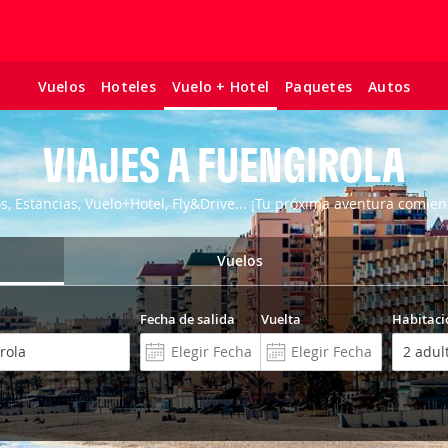
Vuelos
Hoteles
Paquetes
Autos
Vuelo + Hotel
VIAJES A FUENGIROLA
os, Estancias, Vuelo+Hotel, Fly&Drive... ¡Tu próxima aventura comien
Vuelos
Fecha de salida
Vuelta
Habitaci