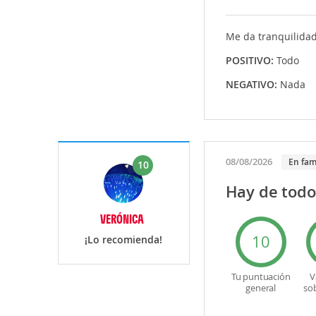
Me da tranquilidad
POSITIVO:
Todo
NEGATIVO:
Nada
08/08/2026
En fam
10
Hay de todo
VERÓNICA
10
¡Lo recomienda!
Tu puntuación
V
general
so