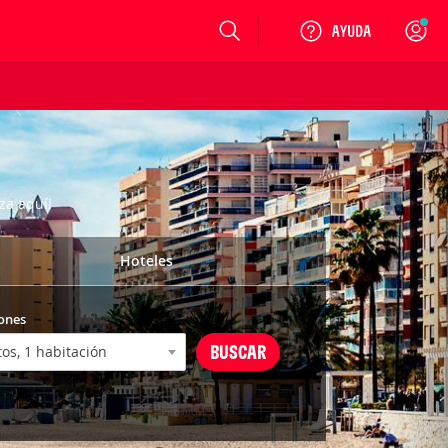
Login
za aquí!
Hoteles
ones