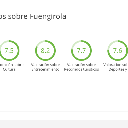
os sobre Fuengirola
7.5
8.2
7.7
7.6
loración sobre
Valoración sobre
Valoración sobre
Valoración so
Cultura
Entretenimiento
Recorridos turísticos
Deportes y
aventuras