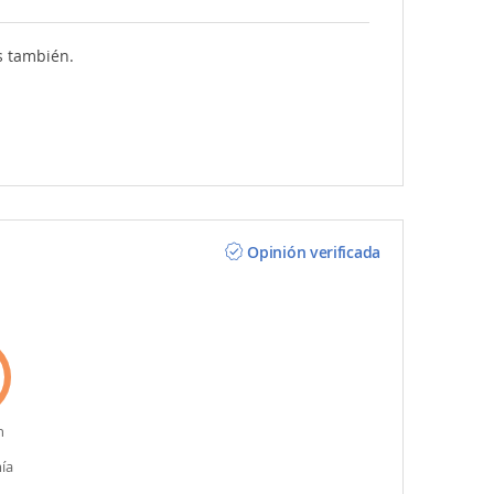
s también.
Opinión verificada
n
ía