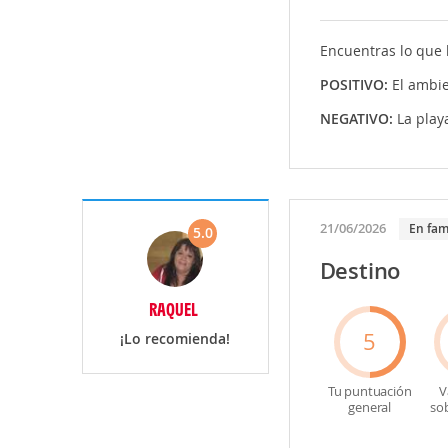
Encuentras lo que b
POSITIVO:
El ambi
NEGATIVO:
La play
21/06/2026
En fam
5.0
Destino
RAQUEL
5
¡Lo recomienda!
Tu puntuación
V
general
so