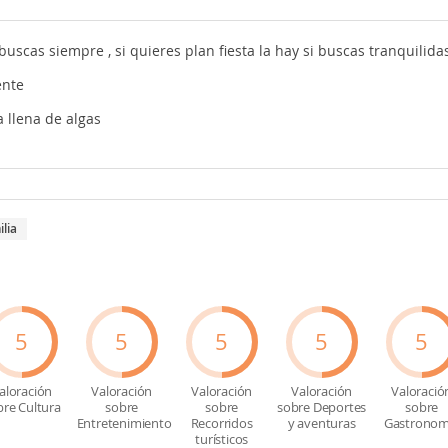
uscas siempre , si quieres plan fiesta la hay si buscas tranquilida
ente
a llena de algas
ilia
5
5
5
5
5
aloración
Valoración
Valoración
Valoración
Valoració
bre Cultura
sobre
sobre
sobre Deportes
sobre
Entretenimiento
Recorridos
y aventuras
Gastronom
turísticos