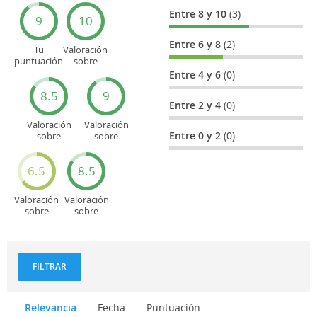
Entre 8 y 10
(3)
9
10
Entre 6 y 8
(2)
Tu
Valoración
puntuación
sobre
general
Cultura
Entre 4 y 6
(0)
8.5
9
Entre 2 y 4
(0)
Valoración
Valoración
Entre 0 y 2
(0)
sobre
sobre
Entretenimiento
Recorridos
turísticos
6.5
8.5
Valoración
Valoración
sobre
sobre
Deportes
Gastronomía
y
aventuras
FILTRAR
Relevancia
Fecha
Puntuación