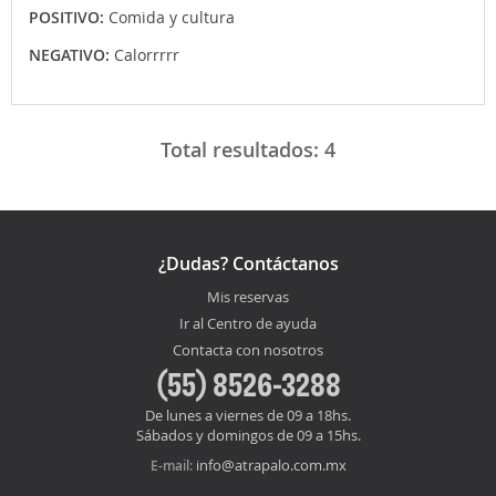
POSITIVO:
Comida y cultura
NEGATIVO:
Calorrrrr
Total resultados:
4
¿Dudas? Contáctanos
Mis reservas
Ir al Centro de ayuda
Contacta con nosotros
(55) 8526-3288
De lunes a viernes de 09 a 18hs.
Sábados y domingos de 09 a 15hs.
info@atrapalo.com.mx
E-mail: