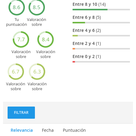
Entre 8 y 10
(14)
8.6
8.5
Entre 6 y 8
(5)
Tu
Valoración
puntuación
sobre
general
Cultura
Entre 4 y 6
(2)
7.7
8.4
Entre 2 y 4
(1)
Valoración
Valoración
Entre 0 y 2
(1)
sobre
sobre
Entretenimiento
Recorridos
turísticos
6.7
6.3
Valoración
Valoración
sobre
sobre
Deportes
Gastronomía
y
aventuras
FILTRAR
Relevancia
Fecha
Puntuación