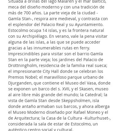
Situada a orillas del lago Mälaren y el mar Báltico,
meca del diseño moderno y con una tradición de
más de 700 años. La parte vieja de la ciudad -
Gamla Stan-, respira aire medieval, y contrasta con
el esplendor del Palacio Real y su Ayuntamiento.
Estocolmo ocupa 14 islas, y es la frontera natural
con su Archipiélago. En verano, vale la pena visitar
alguna de las islas, a las que se puede acceder
gracias a las innumerables rutas en ferry.
Imprescindibles para visitar son el barrio Gamla
Stan en la parte vieja; los jardines del Palacio de
Drottningholm, residencia de la familia real sueca;
el impresionante City Hall donde se celebran los
Premios Nobel; el maravilloso parque urbano de
Djurganden, que contiene el Museo del Vasa, donde
se exponen un barco del s. XVII, y el Skasen, museo
al aire libre más grande del mundo; la Catedral; la
vista de Gamla Stan desde Skeppsholmen, isla
donde antaño armaban sus barcos, y ahora alberga
el Museo Moderno diseñado por Rafael Moneo y el
de Arquitectura; la Casa de la Cultura -Kulturhuset-,
considerada la sala de estar de Estocolmo, un
auténtico centro social y cultural.