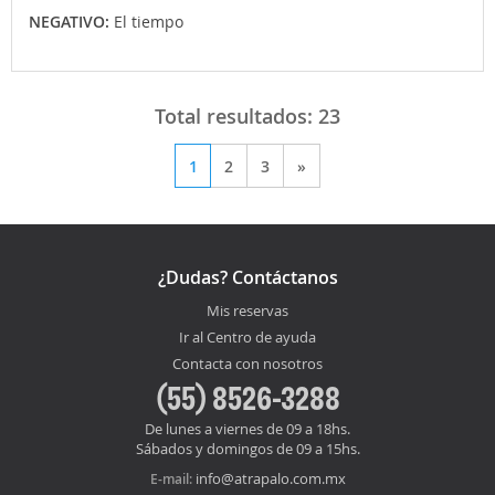
NEGATIVO:
El tiempo
Total resultados:
23
1
2
3
»
¿Dudas? Contáctanos
Mis reservas
Ir al Centro de ayuda
Contacta con nosotros
(55) 8526-3288
De lunes a viernes de 09 a 18hs.
Sábados y domingos de 09 a 15hs.
info@atrapalo.com.mx
E-mail: