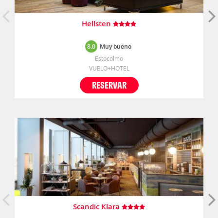
Hellsten
8.0
Muy bueno
Estocolmo
VUELO+HOTEL
RESERVAR
Scandic Klara