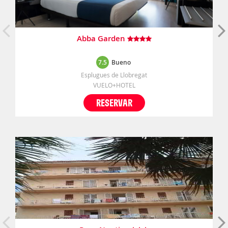
Abba Garden
7.5
Bueno
Esplugues de Llobregat
VUELO+HOTEL
RESERVAR