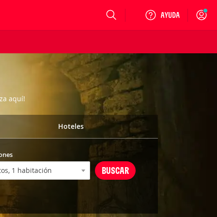
Login
za aquí!
Hoteles
ones