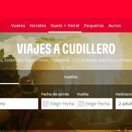
Vuelos
Hoteles
Paquetes
Autos
Vuelo + Hotel
VIAJES A CUDILLERO
os, Estancias, Vuelo+Hotel, Fly&Drive... ¡Tu próxima aventura comien
Vuelos
Fecha de salida
Vuelta
Habitaci