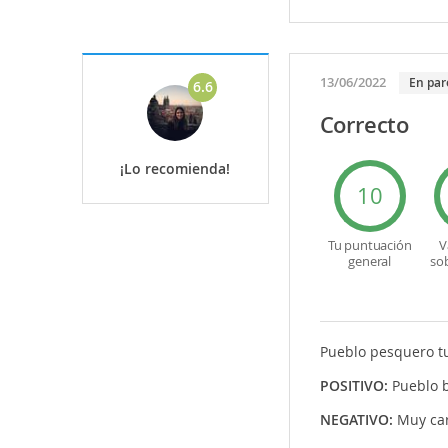
13/06/2022
En par
6.6
Correcto
¡Lo recomienda!
10
Tu puntuación
V
general
so
Pueblo pesquero tu
POSITIVO:
Pueblo 
NEGATIVO:
Muy ca