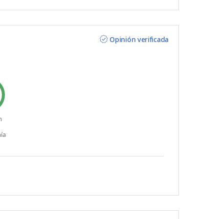
Opinión verificada
n
ía