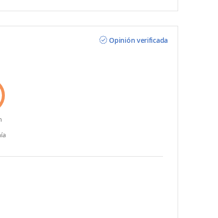
Opinión verificada
n
ía