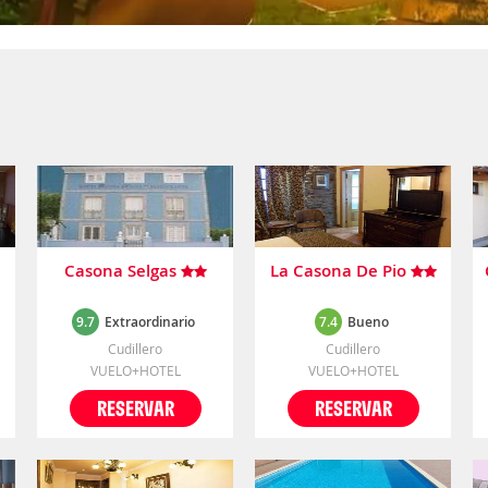
Casona Selgas
La Casona De Pio
9.7
Extraordinario
7.4
Bueno
Cudillero
Cudillero
VUELO+HOTEL
VUELO+HOTEL
RESERVAR
RESERVAR