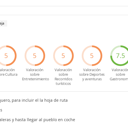
eja
5
5
5
5
7.5
aloración
Valoración
Valoración
Valoración
Valoració
bre Cultura
sobre
sobre
sobre Deportes
sobre
Entretenimiento
Recorridos
y aventuras
Gastronom
turísticos
ero, para incluir el la hoja de ruta
as
aleras y hasta llegar al pueblo en coche