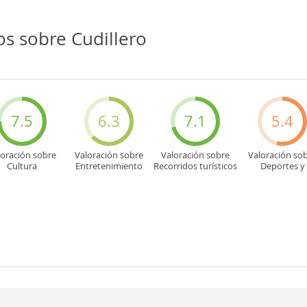
s sobre Cudillero
7.5
6.3
7.1
5.4
loración sobre
Valoración sobre
Valoración sobre
Valoración so
Cultura
Entretenimiento
Recorridos turísticos
Deportes y
aventuras