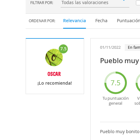
FILTRAR POR:
Filtrar por:
Relevancia
Fecha
Puntuació
ORDENAR POR:
01/11/2022
En fam
7.5
Pueblo muy 
OSCAR
7.5
¡Lo recomienda!
Tu puntuación
V
general
so
Pueblo muy bonito 