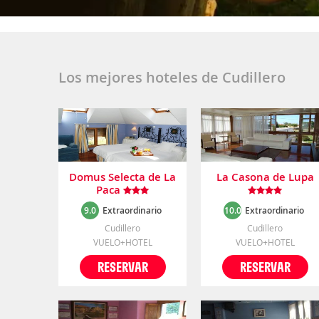
Los mejores hoteles de Cudillero
Domus Selecta de La
La Casona de Lupa
Paca
9.0
Extraordinario
10.0
Extraordinario
Cudillero
Cudillero
VUELO+HOTEL
VUELO+HOTEL
RESERVAR
RESERVAR