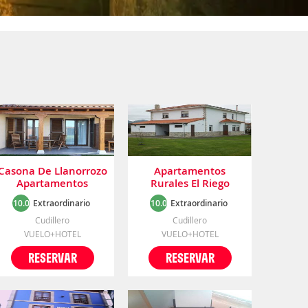
Casona De Llanorrozo
Apartamentos
Apartamentos
Rurales El Riego
Rurales
10.0
Extraordinario
10.0
Extraordinario
Cudillero
Cudillero
VUELO+HOTEL
VUELO+HOTEL
RESERVAR
RESERVAR