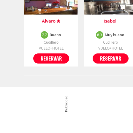
Alvaro
Isabel
7.7
Bueno
8.3
Muy bueno
Cudillero
Cudillero
VUELO+HOTEL
VUELO+HOTEL
RESERVAR
RESERVAR
Publicidad