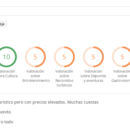
eja
10
5
5
5
5
aloración
Valoración
Valoración
Valoración
Valoració
bre Cultura
sobre
sobre
sobre Deportes
sobre
Entretenimiento
Recorridos
y aventuras
Gastronom
turísticos
rístico pero con precios elevados. Muchas cuestas
bonito
ro todo