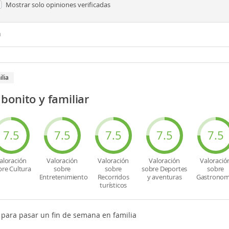
Mostrar solo
opiniones verificadas
n
ilia
bonito y familiar
7.5
7.5
7.5
7.5
7.5
aloración
Valoración
Valoración
Valoración
Valoració
bre Cultura
sobre
sobre
sobre Deportes
sobre
Entretenimiento
Recorridos
y aventuras
Gastronom
turísticos
para pasar un fin de semana en familia