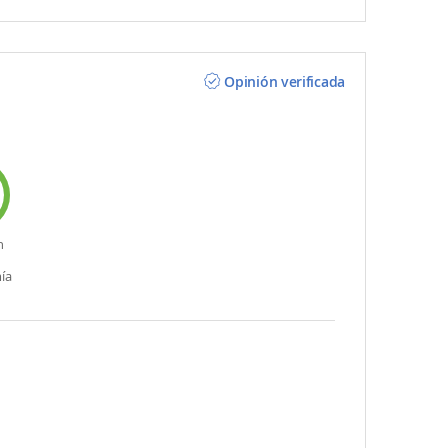
Opinión verificada
n
ía