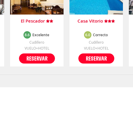
El Pescador
Casa Vitorio
8.6
Excelente
6.0
Correcto
Cudillero
Cudillero
VUELO+HOTEL
VUELO+HOTEL
RESERVAR
RESERVAR