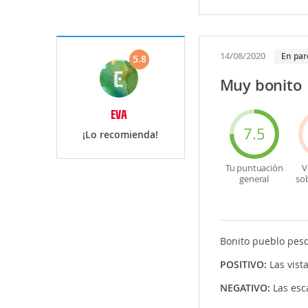
14/08/2020
En par
5.8
Muy bonito
EVA
7.5
¡Lo recomienda!
Tu puntuación
V
general
so
Bonito pueblo pesqu
POSITIVO:
Las vist
NEGATIVO:
Las esc