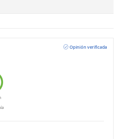
Opinión verificada
n
ía