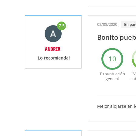
02/08/2020
En par
7.5
Bonito pueb
ANDREA
10
¡Lo recomienda!
Tu puntuación
V
general
so
Mejor alojarse en 