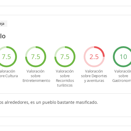
eja
lo
7.5
7.5
7.5
2.5
10
aloración
Valoración
Valoración
Valoración
Valoració
bre Cultura
sobre
sobre
sobre Deportes
sobre
Entretenimiento
Recorridos
y aventuras
Gastronom
turísticos
los alrededores, es un pueblo bastante masificado.