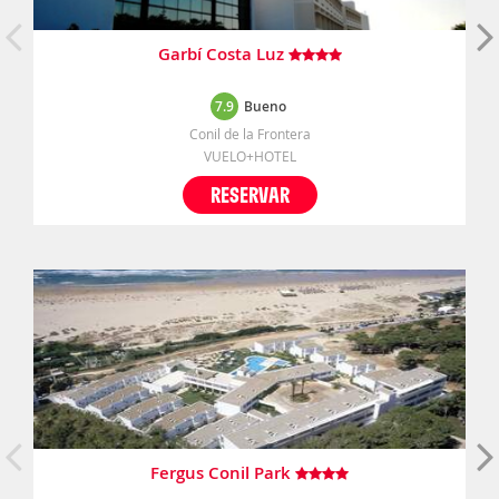
Garbí Costa Luz
7.9
Bueno
Conil de la Frontera
VUELO+HOTEL
RESERVAR
Fergus Conil Park