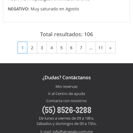
NEGATIVO:
Muy saturado en Agosto
Total resultados:
106
1
2
3
4
5
6
7
...
11
»
¿Dudas? Contáctanos
Mis reservas
Ir al Centro de ayuda
Contacta con nosotros
(55) 8526-3288
De lunes a viernes de 09 a 18hs.
Sábados y domingos de 09 a 15hs.
info@atrapalo.com.mx
E-mail: