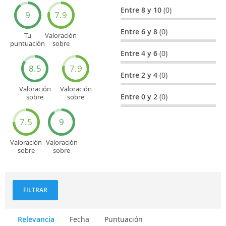
Entre 8 y 10
(0)
9
7.9
Entre 6 y 8
(0)
Tu
Valoración
puntuación
sobre
general
Cultura
Entre 4 y 6
(0)
8.5
7.9
Entre 2 y 4
(0)
Valoración
Valoración
Entre 0 y 2
(0)
sobre
sobre
Entretenimiento
Recorridos
turísticos
7.5
9
Valoración
Valoración
sobre
sobre
Deportes
Gastronomía
y
aventuras
FILTRAR
Relevancia
Fecha
Puntuación