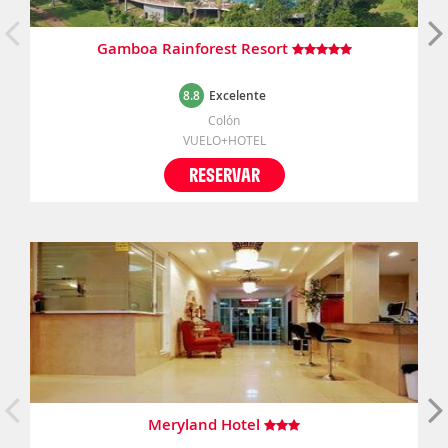
Gamboa Rainforest Resort
8.8
Excelente
Colón
VUELO+HOTEL
RESERVAR
Meryland Hotel