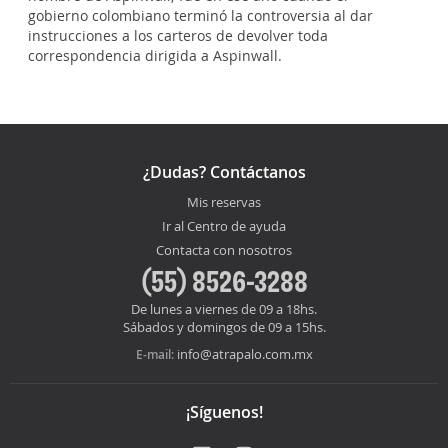
gobierno colombiano terminó la controversia al dar
instrucciones a los carteros de devolver toda
correspondencia dirigida a Aspinwall.
¿Dudas? Contáctanos
Mis reservas
Ir al Centro de ayuda
Contacta con nosotros
(55) 8526-3288
De lunes a viernes de 09 a 18hs.
Sábados y domingos de 09 a 15hs.
info@atrapalo.com.mx
E-mail:
¡Síguenos!