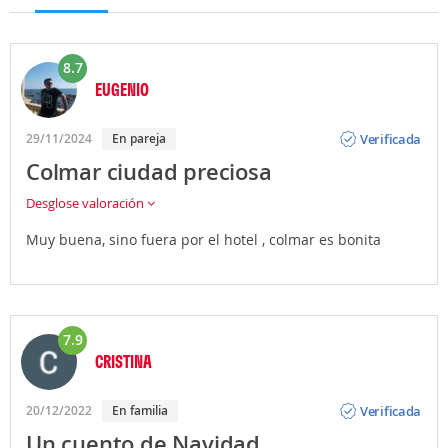
8.7
EUGENIO
Opinión
Verificada
29/11/2024
En pareja
Colmar ciudad preciosa
Desglose valoración
Muy buena, sino fuera por el hotel , colmar es bonita
7.9
CRISTINA
Opinión
Verificada
20/12/2022
En familia
Un cuento de Navidad