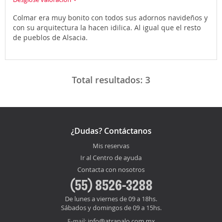
Colmar era muy bonito con todos sus adornos navideños y
con su arquitectura la hacen idilica. Al igual que el resto
de pueblos de Alsacia.
Total resultados:
3
¿Dudas? Contáctanos
Mis reservas
Ir al Centro de ayuda
Contacta con nosotros
(55) 8526-3288
De lunes a viernes de 09 a 18hs.
Sábados y domingos de 09 a 15hs.
info@atrapalo.com.mx
E-mail: