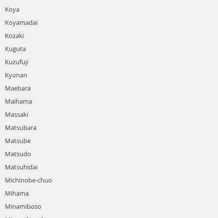
Koya
Koyamadai
Kozaki
Kuguta
Kuzufuji
Kyonan
Maebara
Maihama
Massaki
Matsubara
Matsube
Matsudo
Matsuhidai
Michinobe-chuo
Mihama
Minamiboso