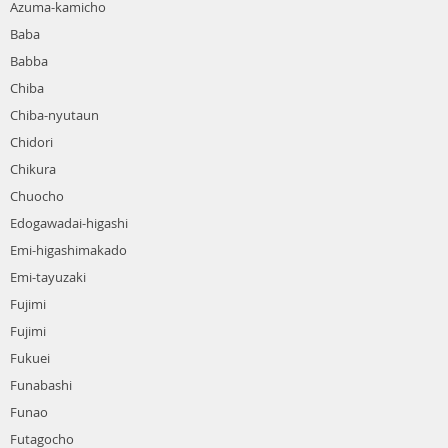
Azuma-kamicho
Baba
Babba
Chiba
Chiba-nyutaun
Chidori
Chikura
Chuocho
Edogawadai-higashi
Emi-higashimakado
Emi-tayuzaki
Fujimi
Fujimi
Fukuei
Funabashi
Funao
Futagocho