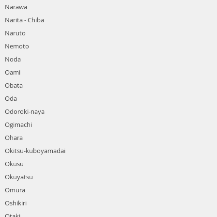
Narawa
Narita - Chiba
Naruto
Nemoto
Noda
Oami
Obata
Oda
Odoroki-naya
Ogimachi
Ohara
Okitsu-kuboyamadai
Okusu
Okuyatsu
Omura
Oshikiri
Otaki