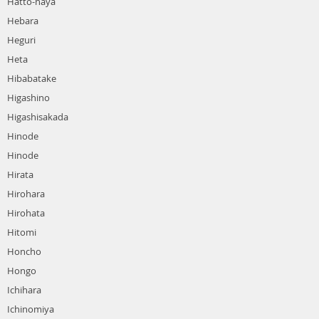
Hatto-naya
Hebara
Heguri
Heta
Hibabatake
Higashino
Higashisakada
Hinode
Hinode
Hirata
Hirohara
Hirohata
Hitomi
Honcho
Hongo
Ichihara
Ichinomiya