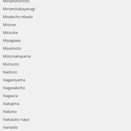
Minamihoncho
Minamitakayanagi
Misakicho-ebado
Misone
Mitsuike
Miyagawa
Miyamoto
Motonakayama
Mutsumi
Nadono
Nagareyama
Nagasakicho
Nagaura
Nakajima
Nakano
Nakazato-naya
Nanaido