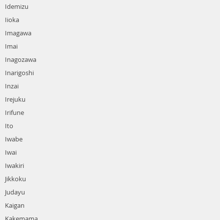
Idemizu
Iioka
Imagawa
Imai
Inagozawa
Inarigoshi
Inzai
Irejuku
Irifune
Ito
Iwabe
Iwai
Iwakiri
Jikkoku
Judayu
Kaigan
Kakemama