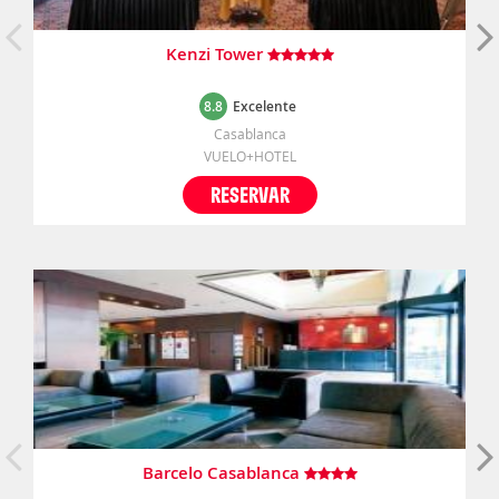
Kenzi Tower
8.8
Excelente
Casablanca
VUELO+HOTEL
RESERVAR
Barcelo Casablanca