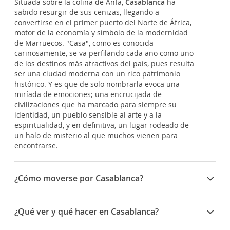
Situada sobre la colina de Anfa,
Casablanca
ha
sabido resurgir de sus cenizas, llegando a
convertirse en el primer puerto del Norte de África,
motor de la economía y símbolo de la modernidad
de Marruecos. "Casa", como es conocida
cariñosamente, se va perfilando cada año como uno
de los destinos más atractivos del país, pues resulta
ser una ciudad moderna con un rico patrimonio
histórico. Y es que de solo nombrarla evoca una
miríada de emociones; una encrucijada de
civilizaciones que ha marcado para siempre su
identidad, un pueblo sensible al arte y a la
espiritualidad, y en definitiva, un lugar rodeado de
un halo de misterio al que muchos vienen para
encontrarse.
¿Cómo moverse por Casablanca?
Desde el Aeropuerto Internacional Mohammed V,
que está a 30 kilómetros al sur de la ciudad, se
¿Qué ver y qué hacer en Casablanca?
puede tomar el servicio de tren o de autobús hasta
el centro de Casablanca.
Resulta fácil remontar el curso de la historia de