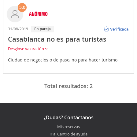
5.0
ANÓNIMO
Opinión
Verificada
31/08/2019
En pareja
Casablanca no es para turistas
Desglose valoración
Ciudad de negocios o de paso, no para hacer turismo.
Total resultados:
2
¿Dudas? Contáctanos
Mis reservas
Ir al Centro de ayuda