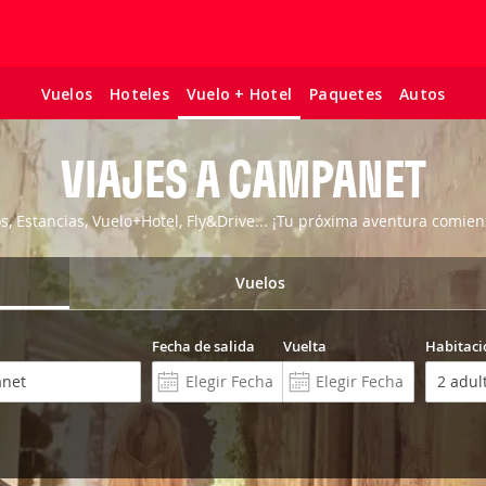
Vuelos
Hoteles
Paquetes
Autos
Vuelo + Hotel
VIAJES A CAMPANET
os, Estancias, Vuelo+Hotel, Fly&Drive... ¡Tu próxima aventura comien
Vuelos
Fecha de salida
Vuelta
Habitaci