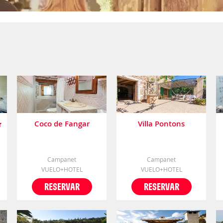
Coco de Fangar
Villa Pontons
Campanet
Campanet
VUELO+HOTEL
VUELO+HOTEL
RESERVAR
RESERVAR