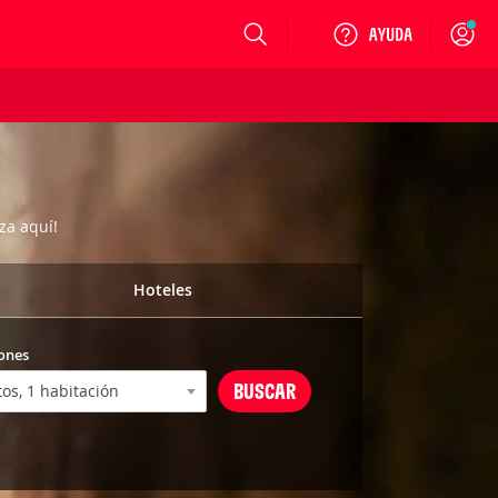
Login
za aquí!
Hoteles
ones