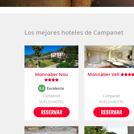
Los mejores hoteles de Campanet
Monnaber Nou
Monnàber Vell
8.8
Excelente
Campanet
Campanet
VUELO+HOTEL
VUELO+HOTEL
RESERVAR
RESERVAR