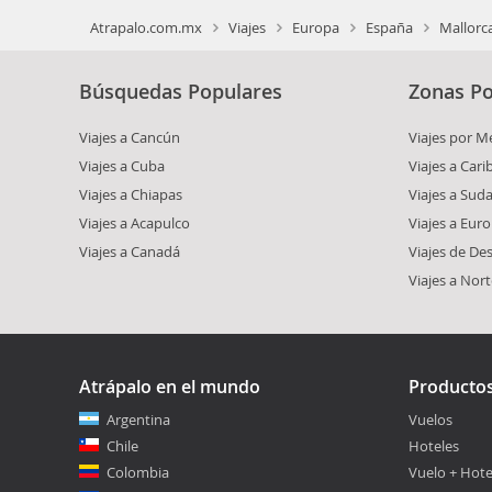
Atrapalo.com.mx
Viajes
Europa
España
Mallorc
Búsquedas Populares
Zonas Po
Viajes a Cancún
Viajes por M
Viajes a Cuba
Viajes a Car
Viajes a Chiapas
Viajes a Sud
Viajes a Acapulco
Viajes a Eur
Viajes a Canadá
Viajes de De
Viajes a Nor
Atrápalo en el mundo
Producto
Argentina
Vuelos
Chile
Hoteles
Colombia
Vuelo + Hote