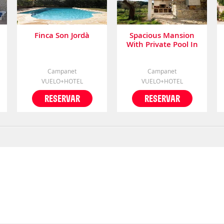
Finca Son Jordà
Spacious Mansion
With Private Pool In
Campanet
Campanet
Campanet
VUELO+HOTEL
VUELO+HOTEL
RESERVAR
RESERVAR