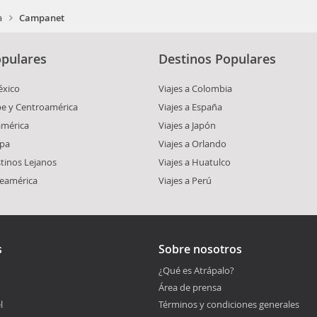
a
Campanet
pulares
Destinos Populares
éxico
Viajes a Colombia
ibe y Centroamérica
Viajes a España
américa
Viajes a Japón
opa
Viajes a Orlando
stinos Lejanos
Viajes a Huatulco
teamérica
Viajes a Perú
s
Sobre nosotros
¿Qué es Atrápalo?
Área de prensa
l
Términos y condiciones generales