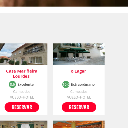
Casa Mariñeira
o Lagar
Lourdes
8.6
Excelente
10.0
Extraordinario
Cambados
Cambados
VUELO+HOTEL
VUELO+HOTEL
RESERVAR
RESERVAR