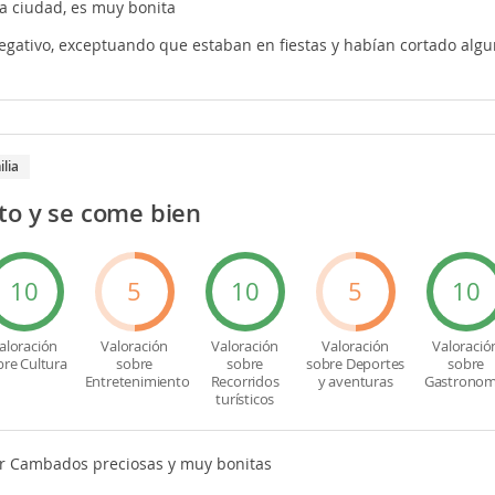
a ciudad, es muy bonita
gativo, exceptuando que estaban en fiestas y habían cortado algun
ilia
to y se come bien
10
5
10
5
10
aloración
Valoración
Valoración
Valoración
Valoració
bre Cultura
sobre
sobre
sobre Deportes
sobre
Entretenimiento
Recorridos
y aventuras
Gastronom
turísticos
or Cambados preciosas y muy bonitas