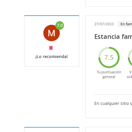
27/07/2023
En fam
7.0
Estancia fam
M
7.5
¡Lo recomienda!
Tu puntuación
V
general
so
En cualquier sitio 