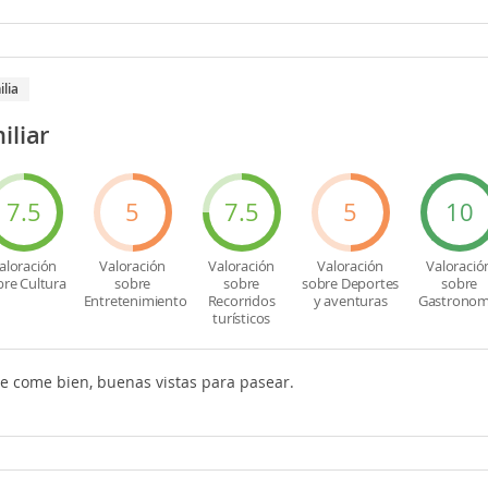
ilia
iliar
7.5
5
7.5
5
10
aloración
Valoración
Valoración
Valoración
Valoració
bre Cultura
sobre
sobre
sobre Deportes
sobre
Entretenimiento
Recorridos
y aventuras
Gastronom
turísticos
se come bien, buenas vistas para pasear.