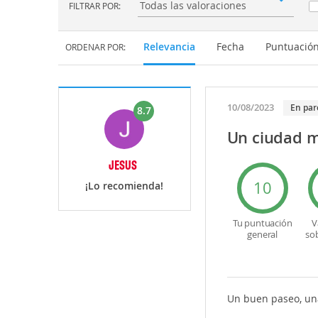
FILTRAR POR:
Filtrar por:
Relevancia
Fecha
Puntuació
ORDENAR POR:
10/08/2023
En par
8.7
Un ciudad m
JESUS
10
¡Lo recomienda!
Tu puntuación
V
general
so
Un buen paseo, un