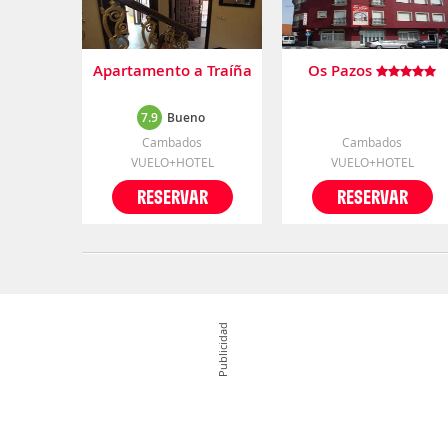
Apartamento a Traíña
Os Pazos
7.9
Bueno
Cambados
Cambados
VUELO+HOTEL
VUELO+HOTEL
RESERVAR
RESERVAR
Publicidad