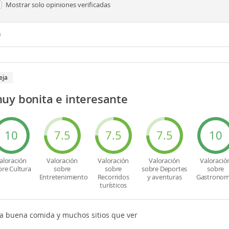
Mostrar solo
opiniones verificadas
n
eja
uy bonita e interesante
10
7.5
7.5
7.5
10
aloración
Valoración
Valoración
Valoración
Valoració
bre Cultura
sobre
sobre
sobre Deportes
sobre
Entretenimiento
Recorridos
y aventuras
Gastronom
turísticos
a buena comida y muchos sitios que ver