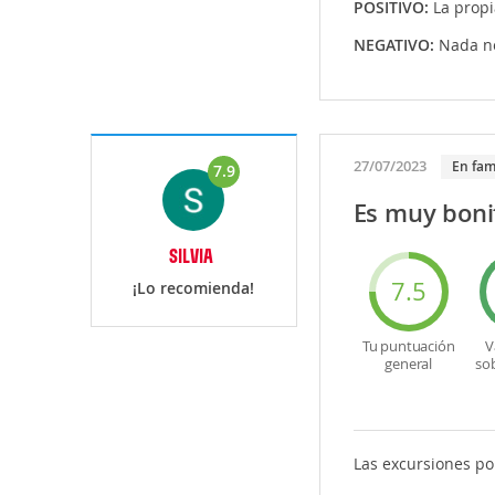
POSITIVO:
La propi
NEGATIVO:
Nada ne
27/07/2023
En fam
7.9
Es muy boni
SILVIA
7.5
¡Lo recomienda!
Tu puntuación
V
general
so
Las excursiones p