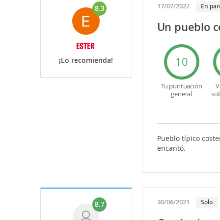
17/07/2022
En par
8.3
Un pueblo 
ESTER
10
¡Lo recomienda!
Tu puntuación
V
general
so
Pueblo típico coste
encantó.
30/06/2021
Solo
8.7