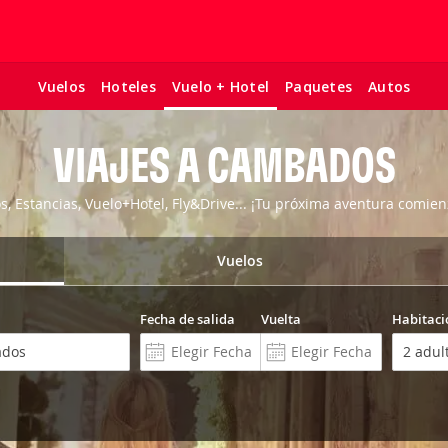
Vuelos
Hoteles
Paquetes
Autos
Vuelo + Hotel
VIAJES A CAMBADOS
os, Estancias, Vuelo+Hotel, Fly&Drive... ¡Tu próxima aventura comien
Vuelos
Fecha de salida
Vuelta
Habitaci