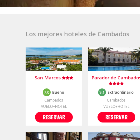
Los mejores hoteles de Cambados
San Marcos
Parador de Cambado
7.0
Bueno
9.1
Extraordinario
Cambados
Cambados
VUELO+HOTEL
VUELO+HOTEL
RESERVAR
RESERVAR