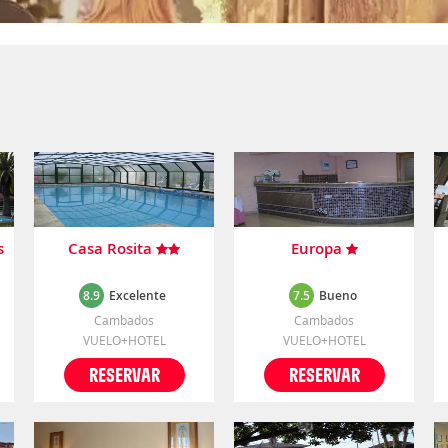
s
Casa Rosita
Europa
8.9
Excelente
7.5
Bueno
Cambados
Cambados
VUELO+HOTEL
VUELO+HOTEL
RESERVAR
RESERVAR