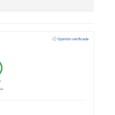
Opinión verificada
n
ía