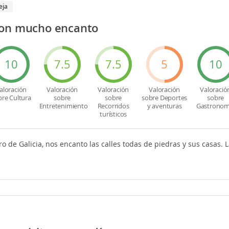
eja
con mucho encanto
10
7.5
7.5
5
10
aloración
Valoración
Valoración
Valoración
Valoració
bre Cultura
sobre
sobre
sobre Deportes
sobre
Entretenimiento
Recorridos
y aventuras
Gastronom
turísticos
ro de Galicia, nos encanto las calles todas de piedras y sus casas. 