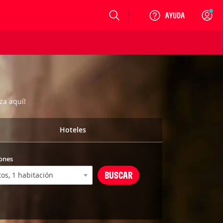
Login
za aquí!
Hoteles
ones