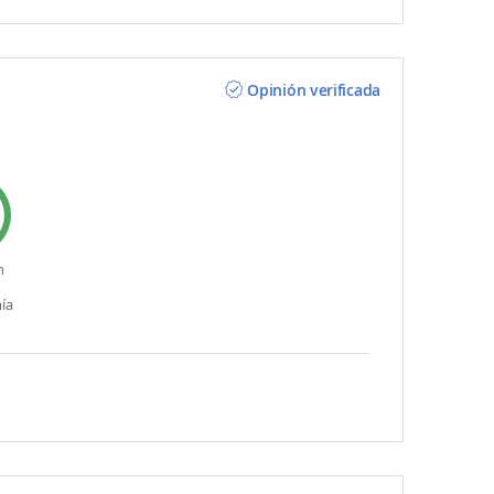
Opinión verificada
n
ía