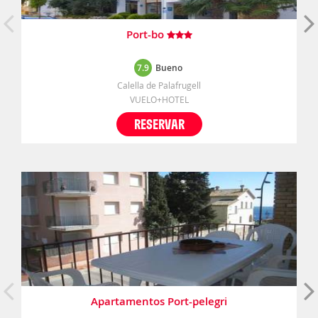
Port-bo
7.9
Bueno
Calella de Palafrugell
VUELO+HOTEL
RESERVAR
Apartamentos Port-pelegri