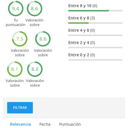
Entre 8 y 10
(6)
9.4
8.6
Entre 6 y 8
(3)
Tu
Valoración
puntuación
sobre
general
Cultura
Entre 4 y 6
(0)
7.5
8.6
Entre 2 y 4
(0)
Valoración
Valoración
Entre 0 y 2
(0)
sobre
sobre
Entretenimiento
Recorridos
turísticos
8.1
8.6
Valoración
Valoración
sobre
sobre
Deportes
Gastronomía
y
aventuras
FILTRAR
Relevancia
Fecha
Puntuación