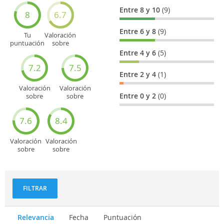
Entre 8 y 10
(9)
8
6.7
Entre 6 y 8
(9)
Tu
Valoración
puntuación
sobre
general
Cultura
Entre 4 y 6
(5)
7.2
7.5
Entre 2 y 4
(1)
Valoración
Valoración
Entre 0 y 2
(0)
sobre
sobre
Entretenimiento
Recorridos
turísticos
7.6
8.4
Valoración
Valoración
sobre
sobre
Deportes
Gastronomía
y
aventuras
FILTRAR
Relevancia
Fecha
Puntuación