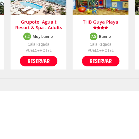
Grupotel Aguait
THB Guya Playa
Resort & Spa - Adults
Only
8.2
Muy bueno
7.5
Bueno
Cala Ratjada
Cala Ratjada
VUELO+HOTEL
VUELO+HOTEL
RESERVAR
RESERVAR