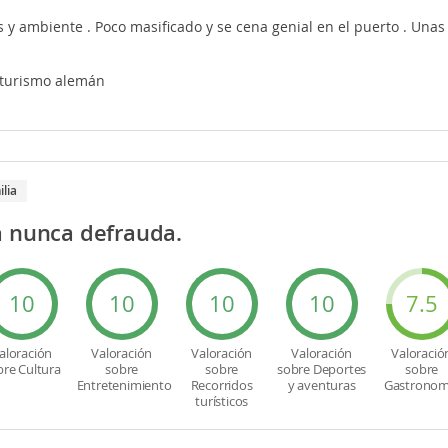
s y ambiente . Poco masificado y se cena genial en el puerto . Unas
turismo alemán
ilia
a nunca defrauda.
10
10
10
10
7.5
aloración
Valoración
Valoración
Valoración
Valoració
bre Cultura
sobre
sobre
sobre Deportes
sobre
Entretenimiento
Recorridos
y aventuras
Gastronom
turísticos