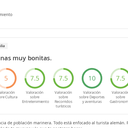
miento
ilia
anas muy bonitas.
5
7.5
7.5
10
7.5
aloración
Valoración
Valoración
Valoración
Valoració
bre Cultura
sobre
sobre
sobre Deportes
sobre
Entretenimiento
Recorridos
y aventuras
Gastronom
turísticos
cia de población marinera. Todo está enfocado al turista alemán. 