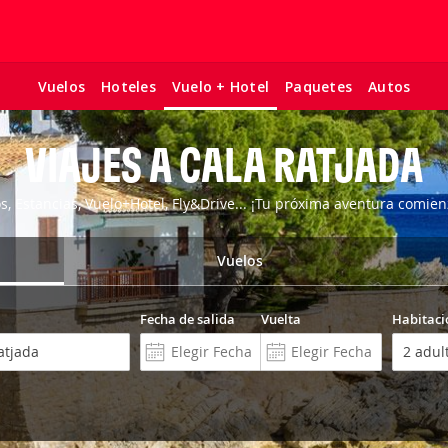
Vuelos
Hoteles
Paquetes
Autos
Vuelo + Hotel
VIAJES A CALA RATJADA
os, Estancias, Vuelo+Hotel, Fly&Drive... ¡Tu próxima aventura comien
Vuelos
Fecha de salida
Vuelta
Habitaci