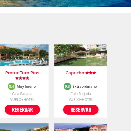
Protur Turo Pins
Capricho
8.4
Muy bueno
9.3
Extraordinario
Cala Ratjada
Cala Ratjada
VUELO+HOTEL
VUELO+HOTEL
RESERVAR
RESERVAR