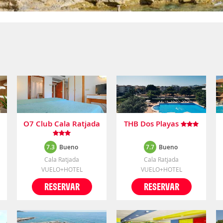
O7 Club Cala Ratjada
THB Dos Playas
7.3
Bueno
7.7
Bueno
Cala Ratjada
Cala Ratjada
VUELO+HOTEL
VUELO+HOTEL
RESERVAR
RESERVAR