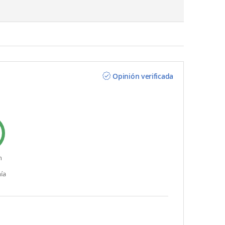
Opinión verificada
n
ía