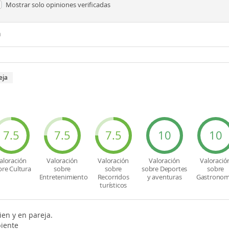
Mostrar solo
opiniones verificadas
n
eja
7.5
7.5
7.5
10
10
aloración
Valoración
Valoración
Valoración
Valoració
bre Cultura
sobre
sobre
sobre Deportes
sobre
Entretenimiento
Recorridos
y aventuras
Gastronom
turísticos
ien y en pareja.
iente