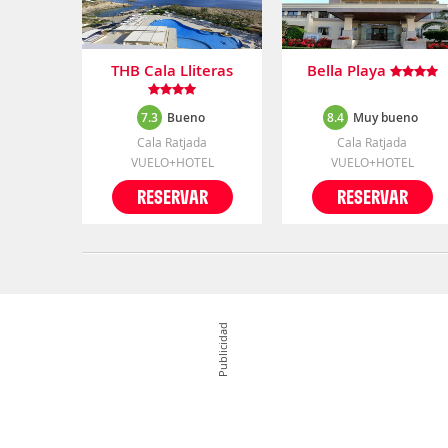
THB Cala Lliteras
Bella Playa
7.3
Bueno
8.4
Muy bueno
Cala Ratjada
Cala Ratjada
VUELO+HOTEL
VUELO+HOTEL
RESERVAR
RESERVAR
Publicidad