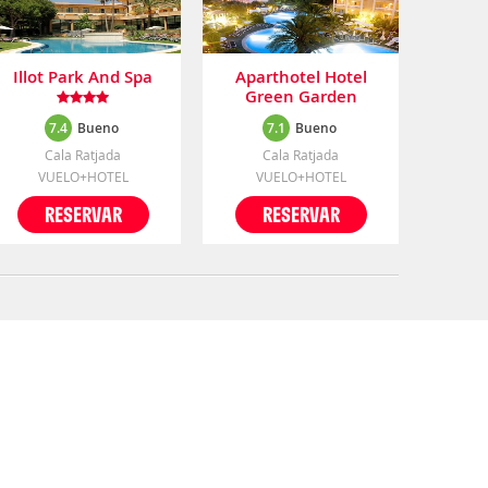
Illot Park And Spa
Aparthotel Hotel
Green Garden
7.4
Bueno
7.1
Bueno
Cala Ratjada
Cala Ratjada
VUELO+HOTEL
VUELO+HOTEL
RESERVAR
RESERVAR