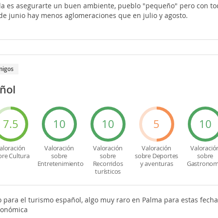
ada es asegurarte un buen ambiente, pueblo "pequeño" pero con todo
s de junio hay menos aglomeraciones que en julio y agosto.
migos
ñol
7.5
10
10
5
10
aloración
Valoración
Valoración
Valoración
Valoració
bre Cultura
sobre
sobre
sobre Deportes
sobre
Entretenimiento
Recorridos
y aventuras
Gastronom
turísticos
para el turismo español, algo muy raro en Palma para estas fech
ronómica