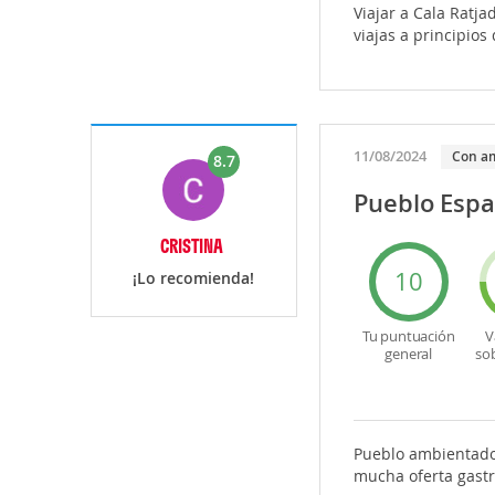
Viajar a Cala Ratj
viajas a principio
11/08/2024
Con a
8.7
Pueblo Espa
CRISTINA
10
¡Lo recomienda!
Tu puntuación
V
general
so
Pueblo ambientado 
mucha oferta gast