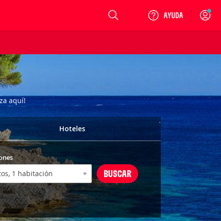
Login
za aquí!
Hoteles
ones