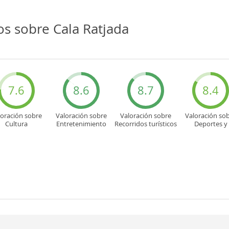
s sobre Cala Ratjada
7.6
8.6
8.7
8.4
loración sobre
Valoración sobre
Valoración sobre
Valoración so
Cultura
Entretenimiento
Recorridos turísticos
Deportes y
aventuras