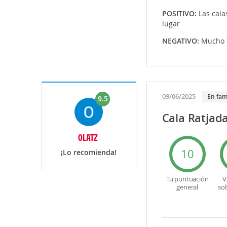
POSITIVO:
Las cala
lugar
NEGATIVO:
Mucho 
09/06/2025
En fam
9.5
Cala Ratjad
OLATZ
10
¡Lo recomienda!
Tu puntuación
V
general
so