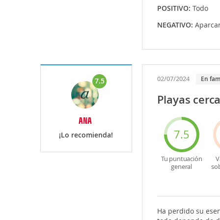
POSITIVO:
Todo
NEGATIVO:
Aparca
02/07/2024
En fam
7.5
Playas cerc
ANA
7.5
¡Lo recomienda!
Tu puntuación
V
general
so
Ha perdido su esen