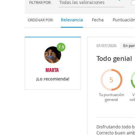
FILTRAR POR:
Filtrar por:
Relevancia
Fecha
Puntuació
ORDENAR POR:
01/07/2026
En par
7.9
Todo genial
MARTA
5
¡Lo recomienda!
Tu puntuación
V
general
so
Disfrutando todo b
Correcto buen amb