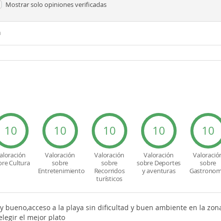
Mostrar solo
opiniones verificadas
n
10
10
10
10
10
aloración
Valoración
Valoración
Valoración
Valoració
bre Cultura
sobre
sobre
sobre Deportes
sobre
Entretenimiento
Recorridos
y aventuras
Gastronom
turísticos
uy bueno,acceso a la playa sin dificultad y buen ambiente en la zo
legir el mejor plato