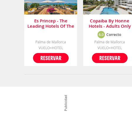
Es Princep - The
Copaiba By Honne
Leading Hotels Of The
Hotels - Adults Only
World
6.0
Correcto
Palma de Mallorca
Palma de Mallorca
VUELO+HOTEL
VUELO+HOTEL
RESERVAR
RESERVAR
Publicidad