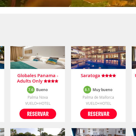
Globales Panama -
Saratoga
Adults Only
7.6
Bueno
8.1
Muy bueno
Palma Nova
Palma de Mallorca
VUELO+HOTEL
VUELO+HOTEL
RESERVAR
RESERVAR