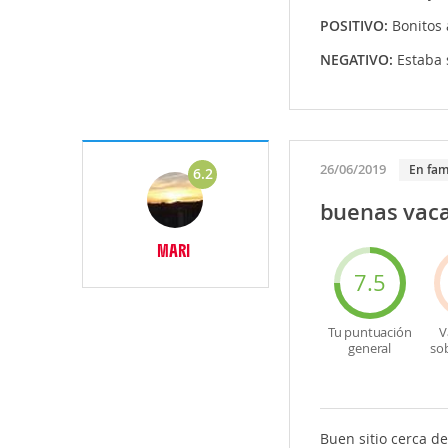
POSITIVO:
Bonitos
NEGATIVO:
Estaba 
26/06/2019
En fam
6.2
buenas vac
MARI
7.5
Tu puntuación
V
general
so
Buen sitio cerca d