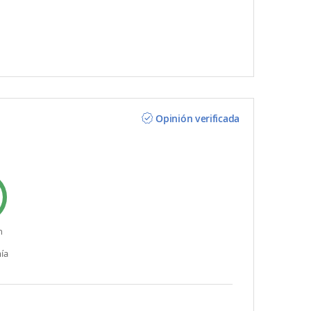
Opinión verificada
n
ía