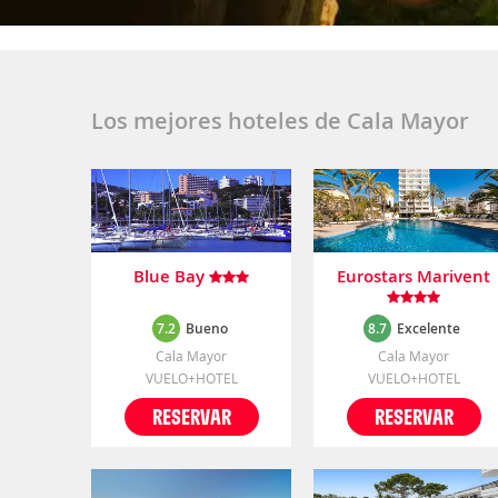
Los mejores hoteles de Cala Mayor
Blue Bay
Eurostars Marivent
7.2
Bueno
8.7
Excelente
Cala Mayor
Cala Mayor
VUELO+HOTEL
VUELO+HOTEL
RESERVAR
RESERVAR