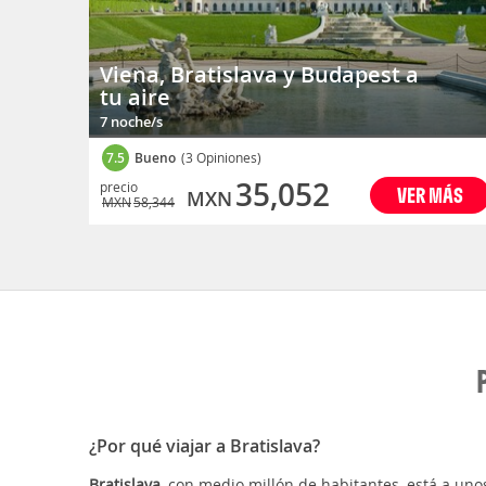
Viena, Bratislava y Budapest a
tu aire
7 noche/s
7.5
Bueno
(3 Opiniones)
35,052
precio
VER MÁS
MXN
MXN
58,344
¿Por qué viajar a Bratislava?
Bratislava
, con medio millón de habitantes, está a unos