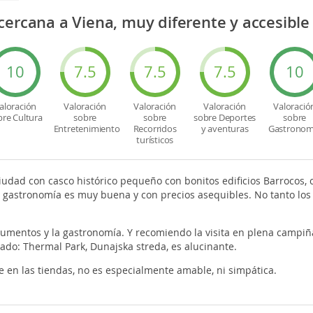
cercana a Viena, muy diferente y accesibl
10
7.5
7.5
7.5
10
aloración
Valoración
Valoración
Valoración
Valoració
bre Cultura
sobre
sobre
sobre Deportes
sobre
Entretenimiento
Recorridos
y aventuras
Gastronom
turísticos
iudad con casco histórico pequeño con bonitos edificios Barrocos, c
 gastronomía es muy buena y con precios asequibles. No tanto los s
mentos y la gastronomía. Y recomiendo la visita en plena campiña 
ado: Thermal Park, Dunajska streda, es alucinante.
e en las tiendas, no es especialmente amable, ni simpática.