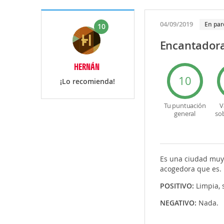
04/09/2019
En par
10
Encantador
HERNÁN
10
¡Lo recomienda!
Tu puntuación
V
general
so
Es una ciudad muy 
acogedora que es. L
POSITIVO:
Limpia, 
NEGATIVO:
Nada.