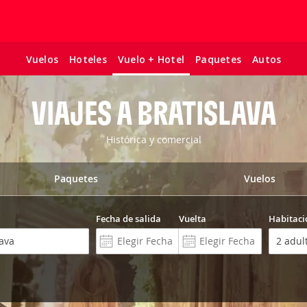
Vuelos
Hoteles
Paquetes
Autos
Vuelo + Hotel
VIAJES A BRATISLAVA
Histórica y comercial
Paquetes
Vuelos
Fecha de salida
Vuelta
Habitaci