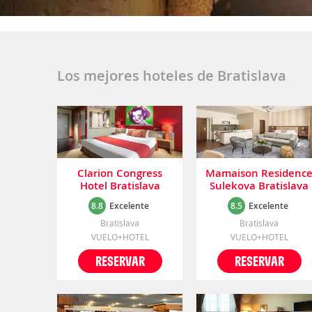
Los mejores hoteles de Bratislava
Clarion Congress
Mamaison Residenc
Hotel Bratislava
Sulekova Bratislava
8.8
Excelente
8.5
Excelente
Bratislava
Bratislava
VUELO+HOTEL
VUELO+HOTEL
RESERVAR
RESERVAR