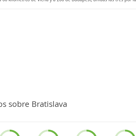
atos, en un territorio tradicionalmente activo en lo histórico y com
a ciudad en la que aún se aprecian edificaciones diversas que ates
 perteneció al imperio austrohúngaro.Denominada como Pressburg (
re de Bratislava.
dañada en la Segunda Guerra Mundial pero que -paradójicamente- e
a pena recorrer y hacer turismo por esta capital de Eslovaquia.
s sobre Bratislava