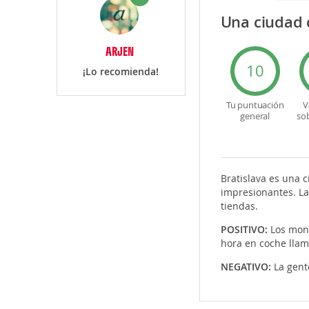
Una ciudad 
ARJEN
10
¡Lo recomienda!
Tu puntuación
V
general
so
Bratislava es una c
impresionantes. La
tiendas.
POSITIVO:
Los monu
hora en coche llam
NEGATIVO:
La gent