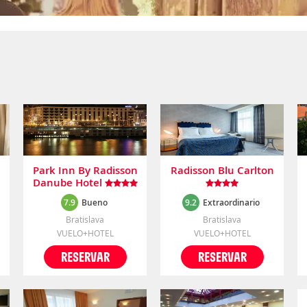
e
Park Inn By Radisson
Radisson Blu Carlton
Danube Hotel
7.9
Bueno
9.2
Extraordinario
Bratislava
Bratislava
VUELO+HOTEL
VUELO+HOTEL
RESERVAR
RESERVAR