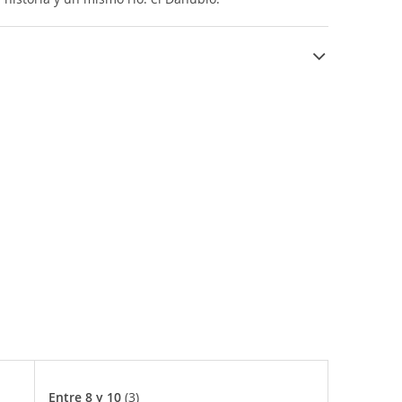
ercial. Tiene una activa vida económica, con
tiguan el pasado, en el que tuvo momentos
Presburgo) por los alemanes, y Pozsony por
l desarrollismo posterior acabó con diversos
Entre 8 y 10
(3)