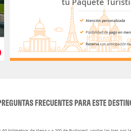
tu Paquete Turíst
Atención personalizada
Posibilidad de
pago en men
Reserva
con anticipación
tu
PREGUNTAS FRECUENTES PARA ESTE DESTIN
 60 kilómetros de Viena y a 200 de Budapest, unidas las tres por la