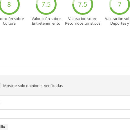
8
7.5
7.5
7
loración sobre
Valoración sobre
Valoración sobre
Valoración so
Cultura
Entretenimiento
Recorridos turísticos
Deportes y
aventuras
Mostrar solo
opiniones verificadas
n
ilia