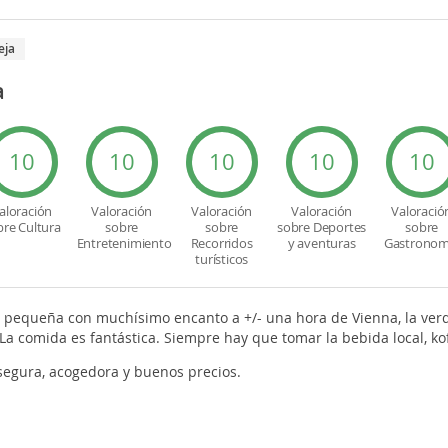
eja
a
10
10
10
10
10
aloración
Valoración
Valoración
Valoración
Valoració
bre Cultura
sobre
sobre
sobre Deportes
sobre
Entretenimiento
Recorridos
y aventuras
Gastronom
turísticos
pequeña con muchísimo encanto a +/- una hora de Vienna, la verd
a comida es fantástica. Siempre hay que tomar la bebida local, kof
segura, acogedora y buenos precios.