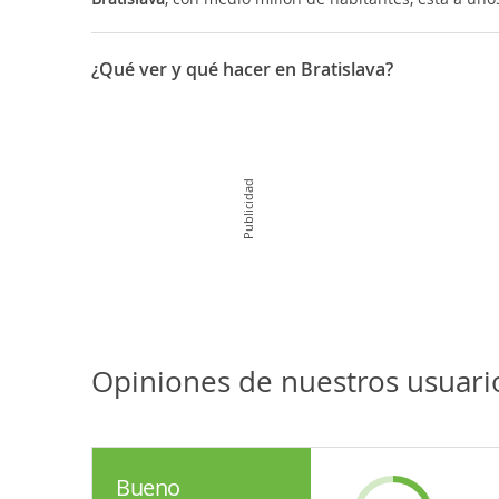
¿Qué ver y qué hacer en Bratislava?
La urbe está en las estribaciones de los Pequeños Cárp
industrias químicas, de automoción y mecánicas.
Un viejo castillo, ubicado sobre un cerro, domina est
Publicidad
especialmente florecientes, como los días en los que
los húngaros, desde 1919 la ciudad quedó con el nomb
Se dice que la población resultó relativamente poco 
elementos de su patrimonio artístico. Aún así merece l
Opiniones de nuestros usuario
Bueno