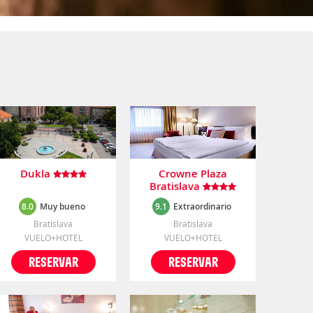
Dukla
Crowne Plaza
Bratislava
8.0
Muy bueno
9.1
Extraordinario
Bratislava
Bratislava
VUELO+HOTEL
VUELO+HOTEL
RESERVAR
RESERVAR