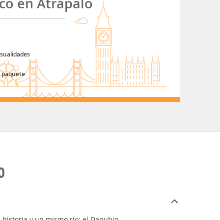
ico en Atrápalo
sualidades
 paquete
O
 historia y un mismo río: el Danubio.