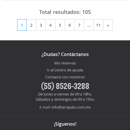
Total resultados:
105
1
2
3
4
5
6
7
...
11
»
¿Dudas? Contáctanos
Mis reservas
Ir al Centro de ayuda
Contacta con nosotros
(55) 8526-3288
De lunes a viernes de 09 a 18hs.
Sábados y domingos de 09 a 15hs.
info@atrapalo.com.mx
E-mail:
¡Síguenos!