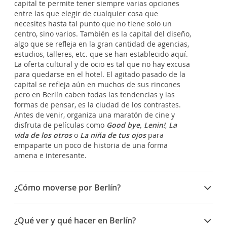
capital te permite tener siempre varias opciones
entre las que elegir de cualquier cosa que
necesites hasta tal punto que no tiene solo un
centro, sino varios. También es la capital del diseño,
algo que se refleja en la gran cantidad de agencias,
estudios, talleres, etc. que se han establecido aquí.
La oferta cultural y de ocio es tal que no hay excusa
para quedarse en el hotel. El agitado pasado de la
capital se refleja aún en muchos de sus rincones
pero en Berlín caben todas las tendencias y las
formas de pensar, es la ciudad de los contrastes.
Antes de venir, organiza una maratón de cine y
disfruta de películas como
Good bye, Lenin!
,
La
vida de los otros
o
La niña de tus ojos
para
empaparte un poco de historia de una forma
amena e interesante.
¿Cómo moverse por Berlín?
Con la estupenda red de transporte público
berlinesa podrás llegar a todas partes ya sea en
¿Qué ver y qué hacer en Berlín?
metro, autobús, tren... Por otro lado, los numerosos