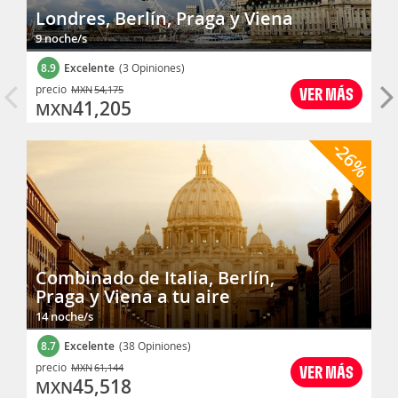
Londres, Berlín, Praga y Viena
9 noche/s
8.9
Excelente
(3 Opiniones)
precio
MXN
54,175
VER MÁS
41,205
MXN
-26%
Combinado de Italia, Berlín,
Praga y Viena a tu aire
14 noche/s
8.7
Excelente
(38 Opiniones)
precio
MXN
61,144
VER MÁS
45,518
MXN