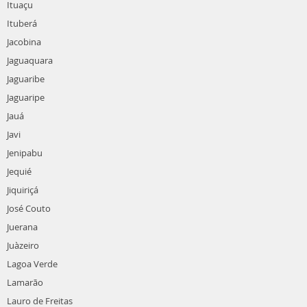
Ituaçu
Ituberá
Jacobina
Jaguaquara
Jaguaribe
Jaguaripe
Jauá
Javi
Jenipabu
Jequié
Jiquiriçá
José Couto
Juerana
Juàzeiro
Lagoa Verde
Lamarão
Lauro de Freitas