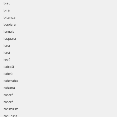
Ipiaú
Ipirá
Ipitanga
Ipupiara
Iramaia
Iraquara
Irara
Irará
Irecê
Itabatã
Itabela
Itaberaba
Itabuna
Itacaré
Itacaré
Itacimirim
Itacuruçá