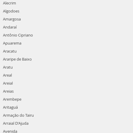
Alecrim
Algodoes
Amargosa
Andaraí
Antônio Cipriano
Apuarema
Aracatu
Araripe de Baixo
Aratu
Areal
Areial
Areias
Arembepe
Aritaguá
Armação do Tairu
Arraial D'Ajuda
Avenida