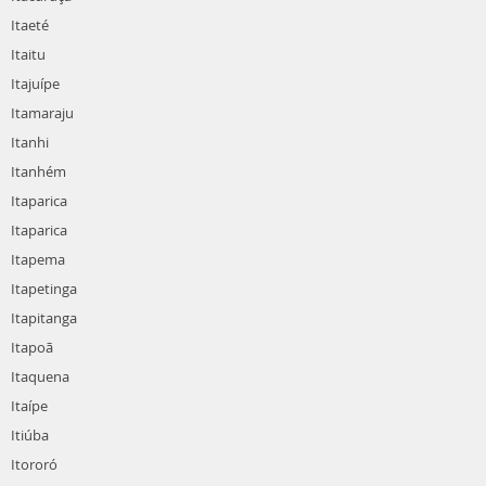
Itaeté
Itaitu
Itajuípe
Itamaraju
Itanhi
Itanhém
Itaparica
Itaparica
Itapema
Itapetinga
Itapitanga
Itapoã
Itaquena
Itaípe
Itiúba
Itororó