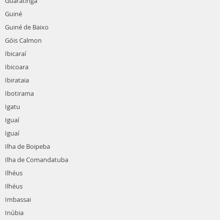
Guaratinga
Guiné
Guiné de Baixo
Góis Calmon
Ibicaraí
Ibicoara
Ibirataia
Ibotirama
Igatu
Iguaí
Iguaí
Ilha de Boipeba
Ilha de Comandatuba
Ilhéus
Ilhéus
Imbassai
Inúbia