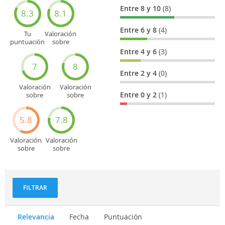
Entre 8 y 10
(8)
8.3
8.1
Entre 6 y 8
(4)
Tu
Valoración
puntuación
sobre
general
Cultura
Entre 4 y 6
(3)
7
8
Entre 2 y 4
(0)
Valoración
Valoración
Entre 0 y 2
(1)
sobre
sobre
Entretenimiento
Recorridos
turísticos
5.8
7.8
Valoración
Valoración
sobre
sobre
Deportes
Gastronomía
y
aventuras
FILTRAR
Relevancia
Fecha
Puntuación