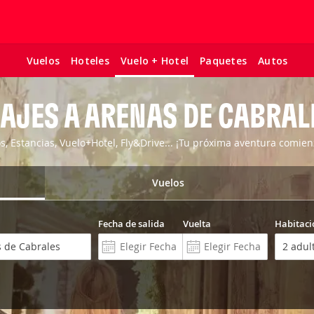
Vuelos
Hoteles
Paquetes
Autos
Vuelo + Hotel
IAJES A ARENAS DE CABRAL
os, Estancias, Vuelo+Hotel, Fly&Drive... ¡Tu próxima aventura comien
Vuelos
Fecha de salida
Vuelta
Habitaci