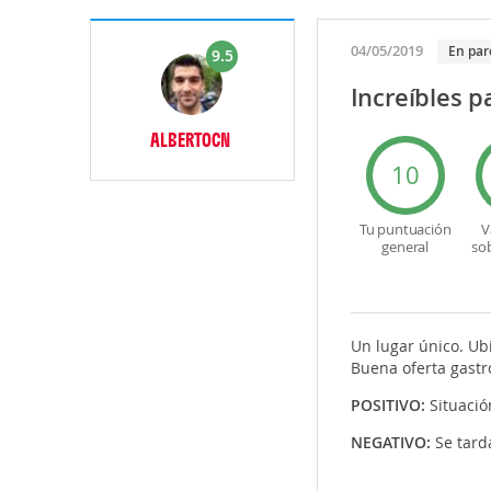
04/05/2019
En par
9.5
Increíbles p
ALBERTOCN
10
Tu puntuación
V
general
so
Un lugar único. Ub
Buena oferta gastr
POSITIVO:
Situació
NEGATIVO:
Se tard