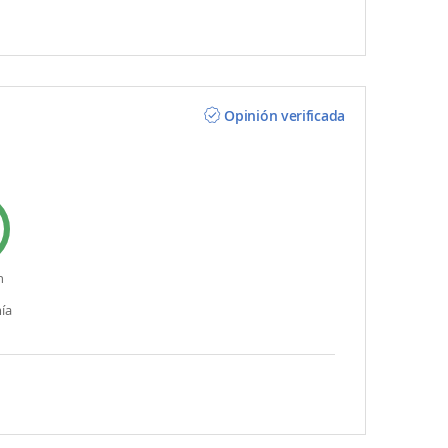
Opinión verificada
n
ía