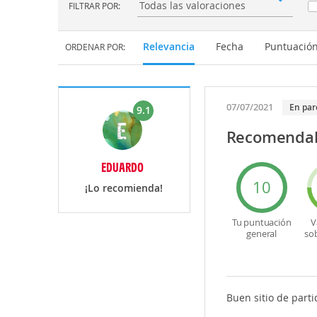
FILTRAR POR:
Filtrar por:
Relevancia
Fecha
Puntuació
ORDENAR POR:
07/07/2021
En par
9.1
Recomenda
EDUARDO
10
¡Lo recomienda!
Tu puntuación
V
general
so
Buen sitio de part