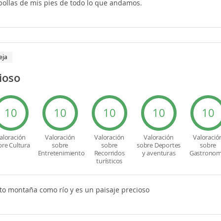
ollas de mis pies de todo lo que andamos.
eja
ioso
10
10
10
10
10
aloración
Valoración
Valoración
Valoración
Valoració
bre Cultura
sobre
sobre
sobre Deportes
sobre
Entretenimiento
Recorridos
y aventuras
Gastronom
turísticos
nto montaña como río y es un paisaje precioso