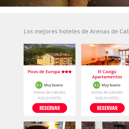
Los mejores hoteles de Arenas de Ca
Picos de Europa
El Caxigu
Apartamentos
8.1
Muy bueno
8.2
Muy bueno
Arenas de Cabrales
Arenas de Cabrales
VUELO+HOTEL
VUELO+HOTEL
RESERVAR
RESERVAR