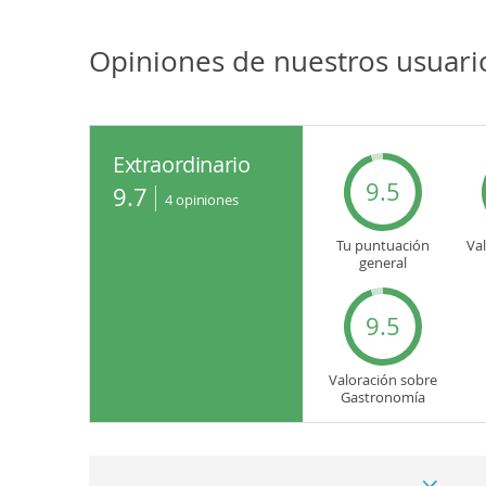
Opiniones de nuestros usuari
Extraordinario
9.5
9.7
4
opiniones
Tu puntuación
Va
general
9.5
Valoración sobre
Gastronomía