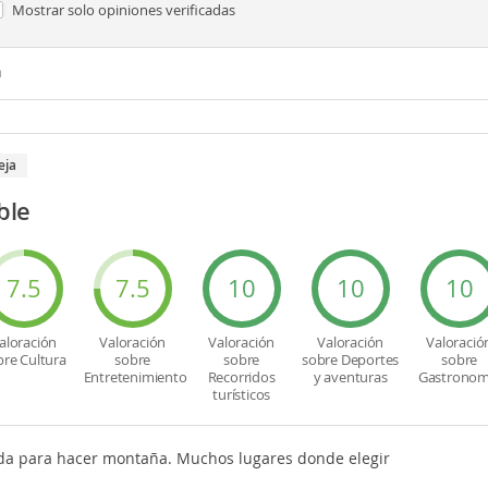
Mostrar solo
opiniones verificadas
n
eja
ble
7.5
7.5
10
10
10
aloración
Valoración
Valoración
Valoración
Valoració
bre Cultura
sobre
sobre
sobre Deportes
sobre
Entretenimiento
Recorridos
y aventuras
Gastronom
turísticos
ida para hacer montaña. Muchos lugares donde elegir