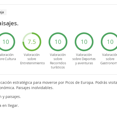
eja
aisajes.
10
7.5
10
10
10
aloración
Valoración
Valoración
Valoración
Valoració
bre Cultura
sobre
sobre
sobre Deportes
sobre
Entretenimiento
Recorridos
y aventuras
Gastronom
turísticos
icación estratégica para moverse por Picos de Europa. Podrás visit
onómica. Paisajes inolvidables.
n y paisajes.
a en llegar.