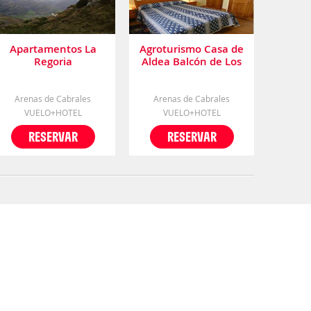
Apartamentos La
Agroturismo Casa de
Regoria
Aldea Balcón de Los
Picos
Arenas de Cabrales
Arenas de Cabrales
VUELO+HOTEL
VUELO+HOTEL
RESERVAR
RESERVAR