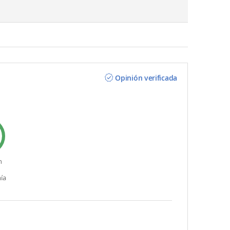
Opinión verificada
n
ía