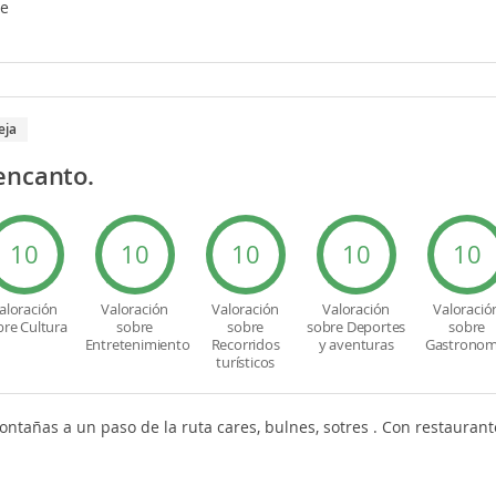
je
eja
encanto.
10
10
10
10
10
aloración
Valoración
Valoración
Valoración
Valoració
bre Cultura
sobre
sobre
sobre Deportes
sobre
Entretenimiento
Recorridos
y aventuras
Gastronom
turísticos
tañas a un paso de la ruta cares, bulnes, sotres . Con restaurante