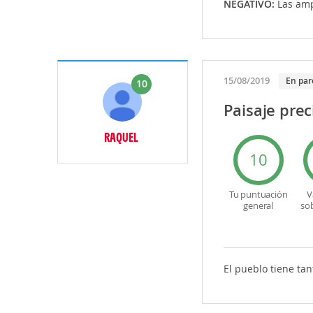
NEGATIVO:
Las amp
15/08/2019
En par
10
Paisaje prec
RAQUEL
10
Tu puntuación
V
general
so
El pueblo tiene ta