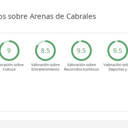
os sobre Arenas de Cabrales
9
8.5
9.5
9.5
loración sobre
Valoración sobre
Valoración sobre
Valoración so
Cultura
Entretenimiento
Recorridos turísticos
Deportes y
aventuras