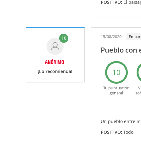
POSITIVO:
El paisa
15/08/2020
En par
10
Pueblo con 
ANÓNIMO
10
¡Lo recomienda!
Tu puntuación
V
general
so
Un pueblo entre mon
POSITIVO:
Todo