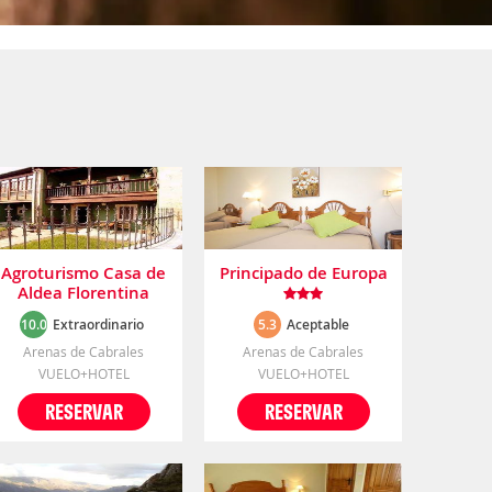
Agroturismo Casa de
Principado de Europa
Aldea Florentina
10.0
Extraordinario
5.3
Aceptable
Arenas de Cabrales
Arenas de Cabrales
VUELO+HOTEL
VUELO+HOTEL
RESERVAR
RESERVAR