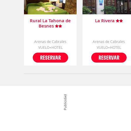
Rural La Tahona de
La Rivera
Besnes
Arenas de Cabrales
Arenas de Cabrales
VUELO+HOTEL
VUELO+HOTEL
RESERVAR
RESERVAR
Publicidad