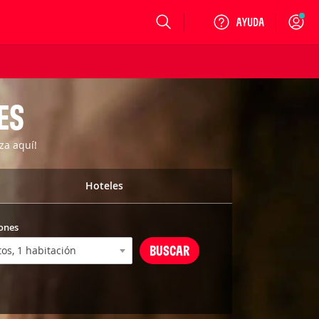
Login
ES
za aquí!
Hoteles
ones