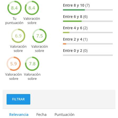
Entre 8 y 10
(7)
8.4
8.4
Entre 6 y 8
(6)
Tu
Valoración
puntuación
sobre
general
Cultura
Entre 4 y 6
(2)
6.9
7.5
Entre 2 y 4
(1)
Valoración
Valoración
Entre 0 y 2
(0)
sobre
sobre
Entretenimiento
Recorridos
turísticos
5.9
7.8
Valoración
Valoración
sobre
sobre
Deportes
Gastronomía
y
aventuras
FILTRAR
Relevancia
Fecha
Puntuación