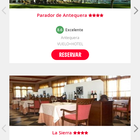
Parador de Antequera
8.6
Excelente
Antequera
VUELO+HOTEL
RESERVAR
La Sierra