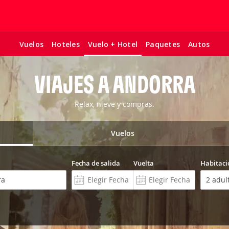
Vuelos
Hoteles
Paquetes
Autos
Vuelo + Hotel
VIAJES A ANDORRA
Relax, nieve y compras.
Vuelos
Fecha de salida
Vuelta
Habitaci