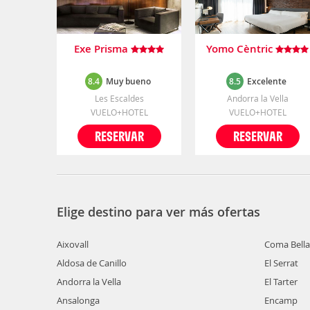
Exe Prisma
Yomo Cèntric
8.4
Muy bueno
8.5
Excelente
Les Escaldes
Andorra la Vella
VUELO+HOTEL
VUELO+HOTEL
RESERVAR
RESERVAR
Elige destino para ver más ofertas
Aixovall
Coma Bella
Aldosa de Canillo
El Serrat
Andorra la Vella
El Tarter
Ansalonga
Encamp