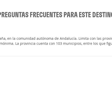
PREGUNTAS FRECUENTES PARA ESTE DESTIN
aña, en la comunidad autónoma de Andalucía. Limita con las provin
omónima. La provincia cuenta con 103 municipios, entre los que fig
n más horas de sol al año, un total de 3.000. La temperatura media 
s subtropical, mediterráneo, cálido y seco. Gracias a su benigno cli
patrimonio histórico-artístico, sus medios naturales, parajes y cuev
orillas del mar Mediterráneo. Un litoral de 200 km de playas que se
 desde la Sierra de Gádor para fundirse con el Mediterráneo entre
Las suaves playas del Mar de Alborán y la Bahía de Almería contras