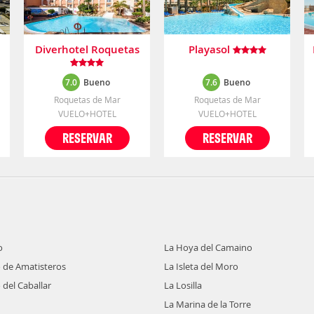
Diverhotel Roquetas
Playasol
7.0
Bueno
7.6
Bueno
Roquetas de Mar
Roquetas de Mar
VUELO+HOTEL
VUELO+HOTEL
RESERVAR
RESERVAR
o
La Hoya del Camaino
o de Amatisteros
La Isleta del Moro
 del Caballar
La Losilla
La Marina de la Torre