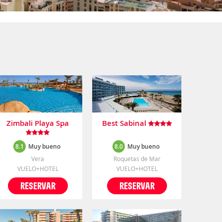
Zimbali Playa Spa
Best Sabinal
8.1
Muy bueno
8.0
Muy bueno
Vera
Roquetas de Mar
VUELO+HOTEL
VUELO+HOTEL
RESERVAR
RESERVAR