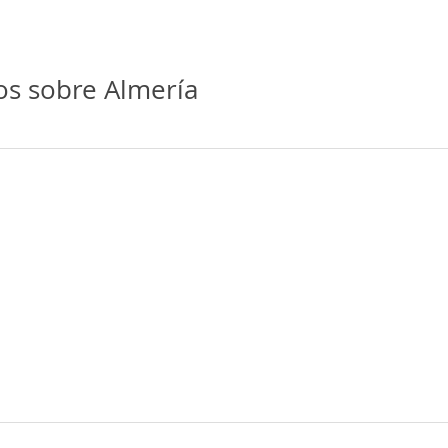
 límites del Parque Natural Cabo de Gata-Níjar hasta la frontera con
arca, playas espectaculares con dunas y rocas, descubriendo en ésta
s de 100 km de costa indomable, ofreciendo un paisaje de inigualab
os sobre Almería