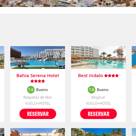
Bahia Serena Hotel
Best Indalo
7.6
Bueno
7.8
Bueno
Roquetas de Mar
Mojácar
VUELO+HOTEL
VUELO+HOTEL
RESERVAR
RESERVAR