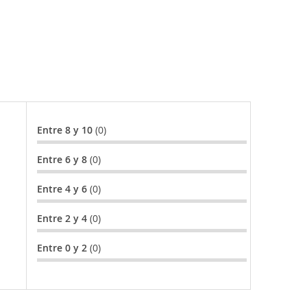
 Murcia. Playas vírgenes de arena fina y calas
s un placer difícil de encontrar en el
le belleza.
Entre 8 y 10
(0)
Entre 6 y 8
(0)
Entre 4 y 6
(0)
Entre 2 y 4
(0)
Entre 0 y 2
(0)