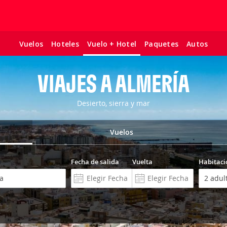
Vuelos
Hoteles
Paquetes
Autos
Vuelo + Hotel
VIAJES A ALMERÍA
Desierto, sierra y mar
Vuelos
Fecha de salida
Vuelta
Habitaci