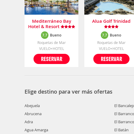
Mediterráneo Bay
Alua Golf Trinidad
Hotel & Resort
7.7
Bueno
7.7
Bueno
Roquetas de Mar
Roquetas de Mar
VUELO+HOTEL
VUELO+HOTEL
RESERVAR
RESERVAR
Elige destino para ver más ofertas
Abejuela
El Bancalej
Abrucena
El Barranc
Adra
El Barranco
Agua Amarga
El Batán