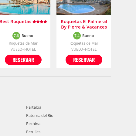
Best Roquetas
Roquetas El Palmeral
By Pierre & Vacances
7.6
Bueno
7.4
Bueno
Roquetas de Mar
Roquetas de Mar
VUELO+HOTEL
VUELO+HOTEL
RESERVAR
RESERVAR
Partaloa
Paterna del Río
Pechina
Perulles