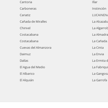
Cantoria
Illar
Carboneras
Instinción
Cariatiz
LUCAINENA
Cañada de Miralles
La Alcazab
Chirivel
La Algarro
Costacabana
La Almadr
Costacabana
La Cañada
Cuevas del Almanzora
La Cinta
Daimuz
La Envia
Dalías
La Ermita d
El Agua del Medio
La Fabriqui
El Albarico
La Gangosa
El Alquián
La Garrofa