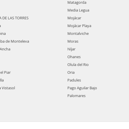
Matagorda
Media Legua
 DE LAS TORRES
Mojácar
a
Mojácar Playa
bina
Montalviche
aba de Monteleva
Moras
 Ancha
Níjar
Ohanes
Olula del Rio
el Piar
Oria
lla
Padules
 Vistasol
Pago Aguilar Bajo
Palomares