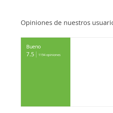
Aguadulce. El litoral de levante se extiende desde los
solitarias escondidas a las que se accede a pie o en b
Mediterráneo: disfrutar del sol en total intimidad. Má
Opiniones de nuestros usuari
Bueno
7.5
1194
opiniones