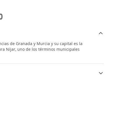
O
cias de Granada y Murcia y su capital es la
ura Níjar, uno de los términos municipales
anual es agradable, de 18 o 19ºC, con
ma, es un destino turístico durante todo el
as de alto interés cultural.
 extienden desde Pulpí en el levante, hasta
 extensas y bellísimas playas. Más de 70 km
tan con el perfil abrupto de la costa de