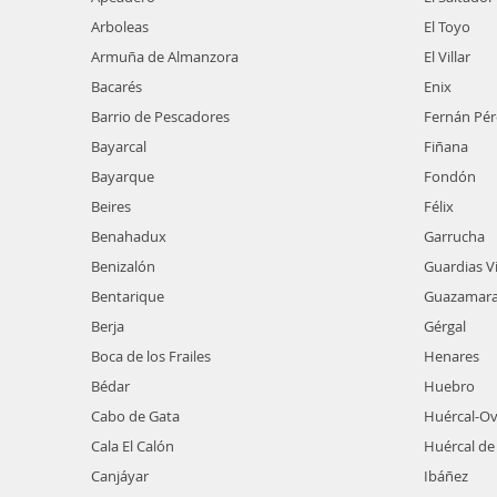
Arboleas
El Toyo
Armuña de Almanzora
El Villar
Bacarés
Enix
Barrio de Pescadores
Fernán Pér
Bayarcal
Fiñana
Bayarque
Fondón
Beires
Félix
Benahadux
Garrucha
Benizalón
Guardias Vi
Bentarique
Guazamar
Berja
Gérgal
Boca de los Frailes
Henares
Bédar
Huebro
Cabo de Gata
Huércal-O
Cala El Calón
Huércal de
Canjáyar
Ibáñez