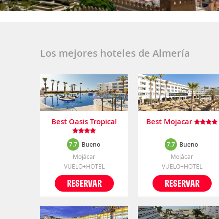
Los mejores hoteles de Almería
Best Oasis Tropical
Best Mojacar
7.7
Bueno
7.7
Bueno
Mojácar
Mojácar
VUELO+HOTEL
VUELO+HOTEL
RESERVAR
RESERVAR