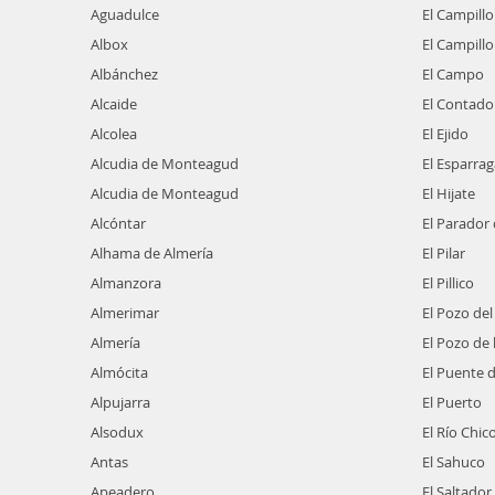
Aguadulce
El Campillo
Albox
El Campill
Albánchez
El Campo
Alcaide
El Contado
Alcolea
El Ejido
Alcudia de Monteagud
El Esparrag
Alcudia de Monteagud
El Hijate
Alcóntar
El Parador 
Alhama de Almería
El Pilar
Almanzora
El Pillico
Almerimar
El Pozo del
Almería
El Pozo de 
Almócita
El Puente d
Alpujarra
El Puerto
Alsodux
El Río Chic
Antas
El Sahuco
Apeadero
El Saltador