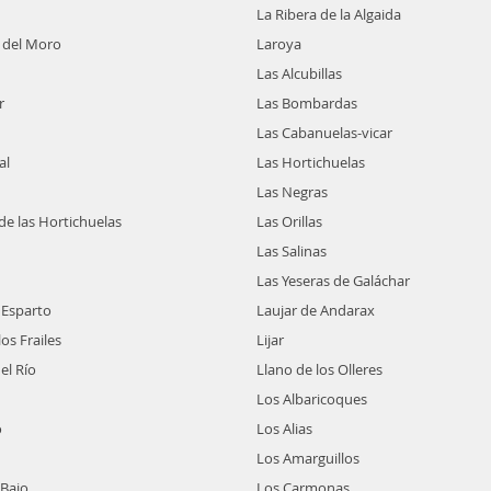
La Ribera de la Algaida
o del Moro
Laroya
Las Alcubillas
r
Las Bombardas
Las Cabanuelas-vicar
al
Las Hortichuelas
Las Negras
de las Hortichuelas
Las Orillas
Las Salinas
Las Yeseras de Galáchar
 Esparto
Laujar de Andarax
los Frailes
Lijar
el Río
Llano de los Olleres
Los Albaricoques
o
Los Alias
Los Amarguillos
 Bajo
Los Carmonas