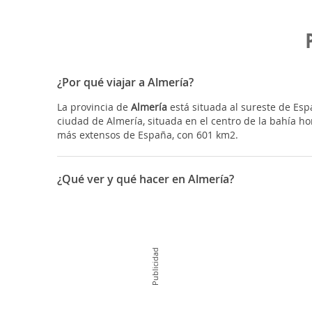
¿Por qué viajar a Almería?
La provincia de
Almería
está situada al sureste de Esp
ciudad de Almería, situada en el centro de la bahía h
más extensos de España, con 601 km2.
¿Qué ver y qué hacer en Almería?
La provincia de Almería ostenta el título de ciudad co
inviernos cálidos y veranos calurosos ya que el clima e
año, no sólo por sus magníficas playas, también por su 
Publicidad
Costa de Almería:
Se encuentra en el sureste de la Península Ibérica, a 
Adra en el poniente. El poniente almeriense desciende
de costa baja y arenosa que separan Adra de Almería. 