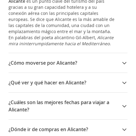
Alicante
es un punto clave del turismo del país
gracias a su gran capacidad hotelera y a su
conexión aérea con las principales capitales
europeas. Se dice que Alicante es la más amable de
las capitales de la comunidad, una ciudad con un
emplazamiento mágico entre el mar y la montaña.
En palabras del poeta alicantino Gil-Albert,
Alicante
mira ininterrumpidamente hacia el Mediterráneo
.
¿Cómo moverse por Alicante?
Alicante es una ciudad cómoda para desplazarte a
pie ya que las distancias no son excesivamente
¿Qué ver y qué hacer en Alicante?
grandes. Además, cuenta con una amplia red de
autobuses con los que podrás desplazarte a los
Hay varios lugares destacados de la ciudad de
puntos más importantes de la ciudad. También
Alicante que no te puedes perder. El
Castillo de
¿Cuáles son las mejores fechas para viajar a
existe la opción del tranvía, que cuenta con varias
Santa Bárbara
es una de las fortalezas medievales
Alicante?
líneas.
más grandes de España. Desde allí arriba, podrás
observar la bahía de Alicante. Cuenta con algunos
Las
Hogueras de San Juan
son las fiestas mayores
edificios emblemáticos como el
Ayuntamiento
, que
de la ciudad y fueron declaradas de Interés
¿Dónde ir de compras en Alicante?
luce su arquitectura barroca mientras que el
Turístico Internacional. Es tradición bañarse en el
Mercado Central
es de inspiración modernista. En