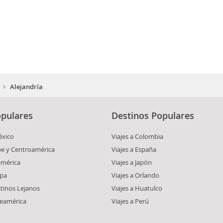
Alejandría
pulares
Destinos Populares
éxico
Viajes a Colombia
ibe y Centroamérica
Viajes a España
américa
Viajes a Japón
opa
Viajes a Orlando
stinos Lejanos
Viajes a Huatulco
teamérica
Viajes a Perú