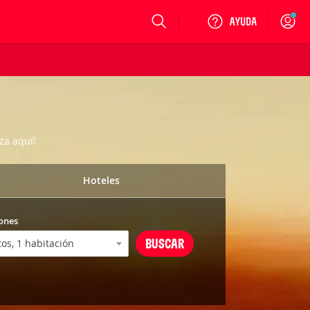
Login
za aquí!
Hoteles
ones