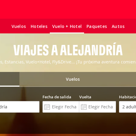
Vuelos
Hoteles
Paquetes
Autos
Vuelo + Hotel
VIAJES A ALEJANDRÍA
os, Estancias, Vuelo+Hotel, Fly&Drive... ¡Tu próxima aventura comien
Vuelos
Fecha de salida
Vuelta
Habitaci