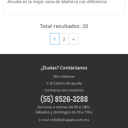
Alcudia es la mejor zona de Mallorca con diferencia.
Total resultados:
20
1
2
»
¿Dudas? Contáctanos
Mis reservas
Ir al Centro de ayuda
Contacta con nosotros
(55) 8526-3288
De lunes a viernes de 09 a 18hs.
Sábados y domingos de 09 a 15hs.
info@atrapalo.com.mx
E-mail: