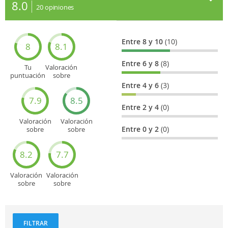
8.0
20
opiniones
Entre 8 y 10
(10)
8
8.1
Entre 6 y 8
(8)
Tu
Valoración
puntuación
sobre
general
Cultura
Entre 4 y 6
(3)
7.9
8.5
Entre 2 y 4
(0)
Valoración
Valoración
Entre 0 y 2
(0)
sobre
sobre
Entretenimiento
Recorridos
turísticos
8.2
7.7
Valoración
Valoración
sobre
sobre
Deportes
Gastronomía
y
aventuras
FILTRAR