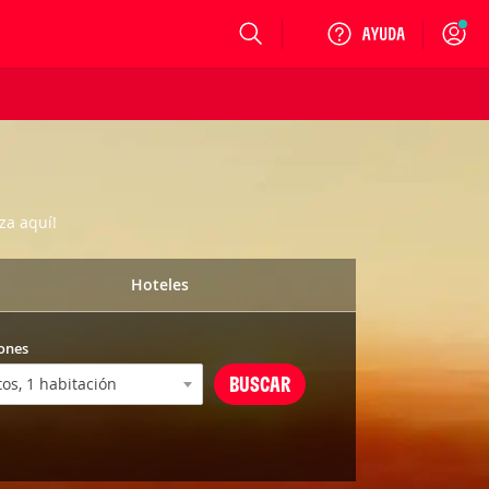
Login
za aquí!
Hoteles
ones