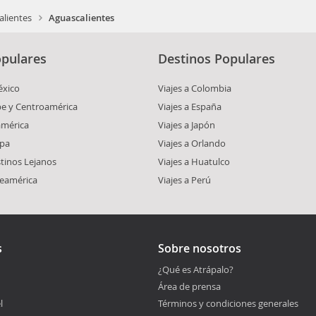
alientes
Aguascalientes
pulares
Destinos Populares
éxico
Viajes a Colombia
ibe y Centroamérica
Viajes a España
américa
Viajes a Japón
opa
Viajes a Orlando
stinos Lejanos
Viajes a Huatulco
teamérica
Viajes a Perú
s
Sobre nosotros
¿Qué es Atrápalo?
Área de prensa
l
Términos y condiciones generales