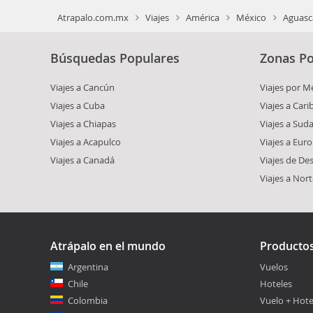
Atrapalo.com.mx
Viajes
América
México
Aguasc
Búsquedas Populares
Zonas Po
Viajes a Cancún
Viajes por M
Viajes a Cuba
Viajes a Car
Viajes a Chiapas
Viajes a Sud
Viajes a Acapulco
Viajes a Eur
Viajes a Canadá
Viajes de De
Viajes a Nor
Atrápalo en el mundo
Producto
Argentina
Vuelos
Chile
Hoteles
Colombia
Vuelo + Hote