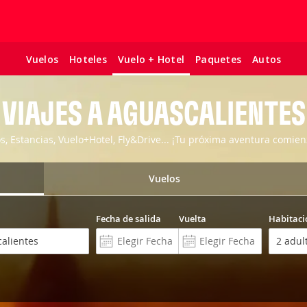
Vuelos
Hoteles
Paquetes
Autos
Vuelo + Hotel
VIAJES A AGUASCALIENTES
os, Estancias, Vuelo+Hotel, Fly&Drive... ¡Tu próxima aventura comien
Vuelos
Fecha de salida
Vuelta
Habitaci