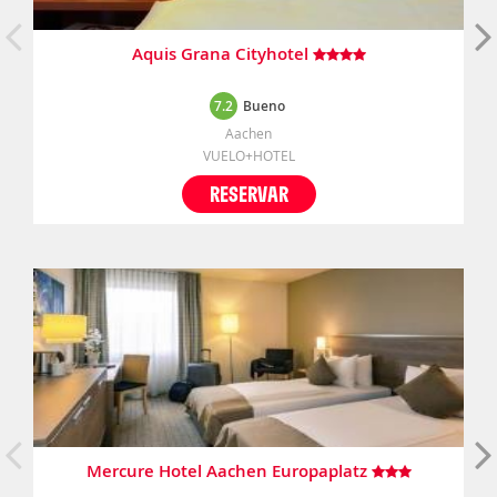
Aquis Grana Cityhotel
7.2
Bueno
Aachen
VUELO+HOTEL
RESERVAR
Mercure Hotel Aachen Europaplatz