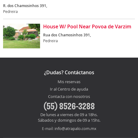
R. dos Chamosinhos 391,
Pedreira
House W/ Pool Near Povoa de Varzim
Rua dos Chamosinhos 391,
Pedreira
¿Dudas? Contáctanos
Mis reservas
Ir al Centro de ayuda
Contacta con nosotros
(55) 8526-3288
De lunes a viernes de 09 a 18hs.
Sábados y domingos de 09 a 15hs.
info@atrapalo.com.mx
E-mail: