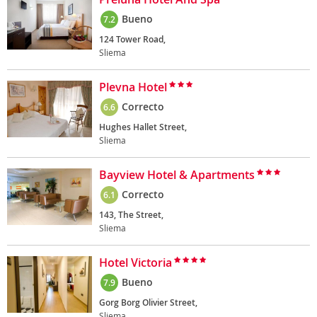
Bueno
7.2
124 Tower Road,
Sliema
Plevna Hotel
Correcto
6.6
Hughes Hallet Street,
Sliema
Bayview Hotel & Apartments
Correcto
6.1
143, The Street,
Sliema
Hotel Victoria
Bueno
7.9
Gorg Borg Olivier Street,
Sliema