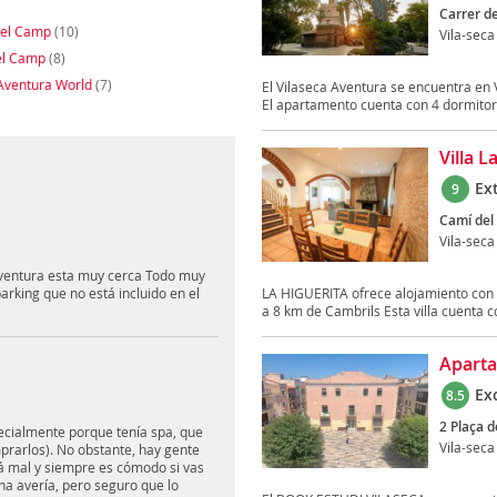
Carrer de
del Camp
(10)
Vila-seca
el Camp
(8)
Aventura World
(7)
El Vilaseca Aventura se encuentra en 
El apartamento cuenta con 4 dormitori
Villa L
Ex
9
Camí del 
Vila-seca
aventura esta muy cerca Todo muy
arking que no está incluido en el
LA HIGUERITA ofrece alojamiento con pis
a 8 km de Cambrils Esta villa cuenta co
Aparta
Ex
8.5
2 Plaça d
ecialmente porque tenía spa, que
Vila-seca
prarlos). No obstante, hay gente
stá mal y siempre es cómodo si vas
na avería, pero seguro que lo