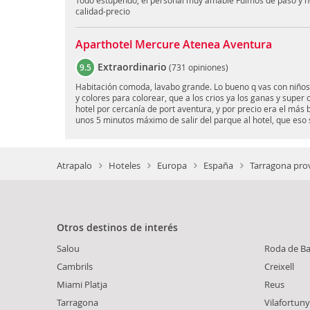
Todo estupendo, el personal muy amable Fuimos de paso y n
calidad-precio
Aparthotel Mercure Atenea Aventura
Extraordinario
9.5
(
731 opiniones
)
Habitación comoda, lavabo grande. Lo bueno q vas con niños 
y colores para colorear, que a los crios ya los ganas y super
hotel por cercanía de port aventura, y por precio era el más b
unos 5 minutos máximo de salir del parque al hotel, que eso s
Atrapalo
Hoteles
Europa
España
Tarragona prov
Otros destinos de interés
Salou
Roda de Ba
Cambrils
Creixell
Miami Platja
Reus
Tarragona
Vilafortuny