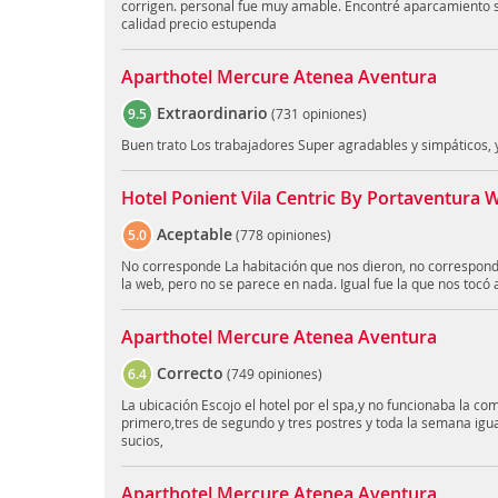
corrigen. personal fue muy amable. Encontré aparcamiento si
calidad precio estupenda
Aparthotel Mercure Atenea Aventura
Extraordinario
9.5
(
731 opiniones
)
Buen trato Los trabajadores Super agradables y simpáticos, 
Hotel Ponient Vila Centric By Portaventura 
Aceptable
5.0
(
778 opiniones
)
No corresponde La habitación que nos dieron, no correspond
la web, pero no se parece en nada. Igual fue la que nos tocó 
Aparthotel Mercure Atenea Aventura
Correcto
6.4
(
749 opiniones
)
La ubicación Escojo el hotel por el spa,y no funcionaba la co
primero,tres de segundo y tres postres y toda la semana igua
sucios,
Aparthotel Mercure Atenea Aventura