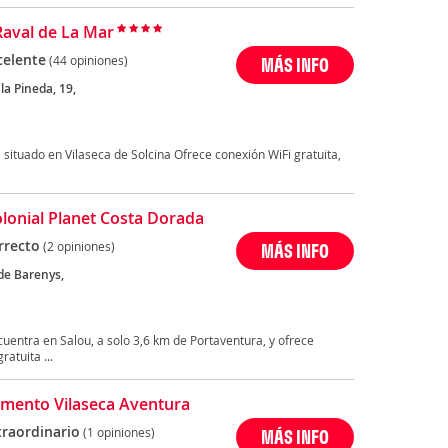
Raval de La Mar
celente
(44 opiniones)
MÁS INFO
la Pineda, 19,
 situado en Vilaseca de Solcina Ofrece conexión WiFi gratuita,
Colonial Planet Costa Dorada
rrecto
(2 opiniones)
MÁS INFO
de Barenys,
cuentra en Salou, a solo 3,6 km de Portaventura, y ofrece
ratuita ...
mento Vilaseca Aventura
traordinario
(1 opiniones)
MÁS INFO