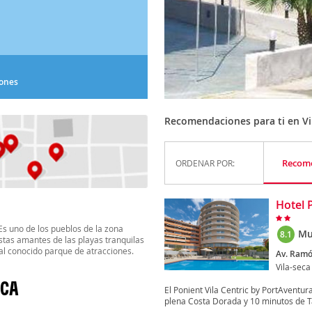
iones
Recomendaciones para ti en Vi
Recom
ORDENAR POR:
Hotel 
Es uno de los pueblos de la zona
Mu
8.1
stas amantes de las playas tranquilas
 al conocido parque de atracciones.
Av. Ramón
Vila-seca
ECA
El Ponient Vila Centric by PortAventu
plena Costa Dorada y 10 minutos de T