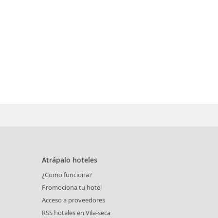
Atrápalo hoteles
¿Como funciona?
Promociona tu hotel
Acceso a proveedores
RSS hoteles en Vila-seca