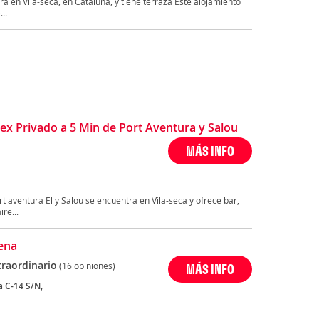
en Vila-seca, en Cataluña, y tiene terraza Este alojamiento
..
x Privado a 5 Min de Port Aventura y Salou
MÁS INFO
t aventura El y Salou se encuentra en Vila-seca y ofrece bar,
re...
lena
traordinario
(16 opiniones)
MÁS INFO
a C-14 S/N,