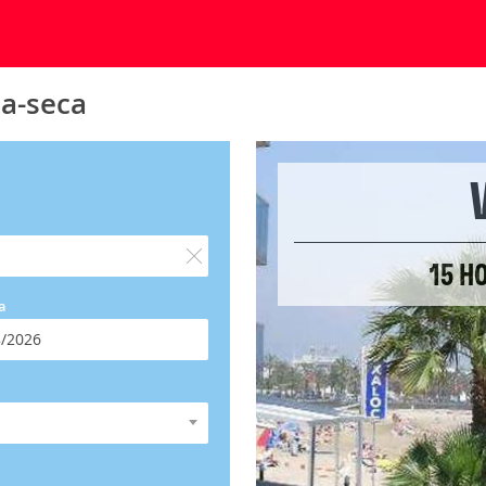
la-seca
15 H
a