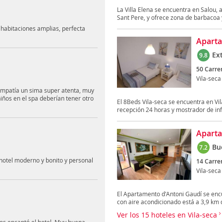
La Villa Elena se encuentra en Salou, 
Sant Pere, y ofrece zona de barbacoa y
 habitaciones amplias, perfecta
Aparta
Ex
9.8
50 Carrer
Vila-seca
impatía un sima super atenta, muy
niños en el spa deberían tener otro
El 8Beds Vila-seca se encuentra en Vil
recepción 24 horas y mostrador de inf
Aparta
Bu
7.2
hotel moderno y bonito y personal
14 Carre
Vila-seca
El Apartamento d'Antoni Gaudí se encu
con aire acondicionado está a 3,9 km d
Ver los 15 hoteles en Vila-seca