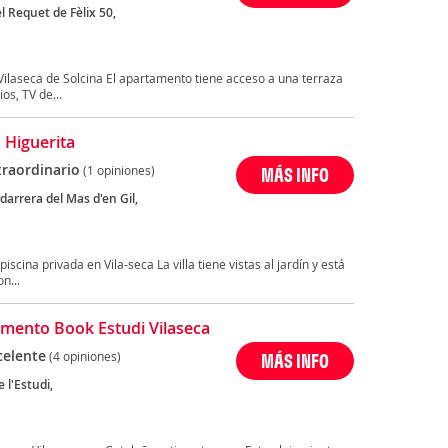
l Requet de Fèlix 50,
Vilaseca de Solcina El apartamento tiene acceso a una terraza
os, TV de...
a Higuerita
traordinario
(1 opiniones)
MÁS INFO
darrera del Mas d'en Gil,
cina privada en Vila-seca La villa tiene vistas al jardín y está
n...
mento Book Estudi Vilaseca
celente
(4 opiniones)
MÁS INFO
e l'Estudi,