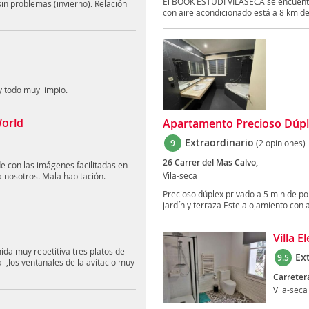
El BOOK ESTUDI VILASECA se encuentra 
n problemas (invierno). Relación
con aire acondicionado está a 8 km de.
y todo muy limpio.
World
Apartamento Precioso Dúple
Extraordinario
9
(2 opiniones)
26 Carrer del Mas Calvo,
e con las imágenes facilitadas en
Vila-seca
a nosotros. Mala habitación.
Precioso dúplex privado a 5 min de por
jardín y terraza Este alojamiento con ai
Villa E
mida muy repetitiva tres platos de
Ex
9.5
l ,los ventanales de la avitacio muy
Carreter
Vila-seca