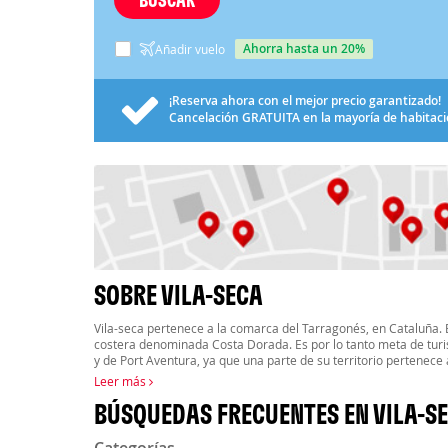
ahorra hasta un 20%
Añadir vuelo
¡Reserva ahora con el mejor precio garantizado!
Cancelación
GRATUITA
en la mayoría de habitac
SOBRE VILA-SECA
Vila-seca pertenece a la comarca del Tarragonés, en Cataluña. 
costera denominada Costa Dorada. Es por lo tanto meta de turi
y de Port Aventura, ya que una parte de su territorio pertenece
Leer más
BÚSQUEDAS FRECUENTES EN VILA-S