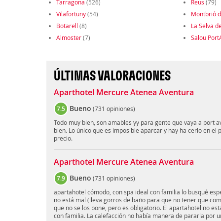
Tarragona
(526)
Reus
(79)
Vilafortuny
(54)
Montbrió 
Botarell
(8)
La Selva d
Almoster
(7)
Salou Port
ÚLTIMAS VALORACIONES
Aparthotel Mercure Atenea Aventura
Bueno
7.5
(
731 opiniones
)
Todo muy bien, son amables yy para gente que vaya a port 
bien. Lo único que es imposible aparcar y hay ha cerlo en el p
precio.
Aparthotel Mercure Atenea Aventura
Bueno
7.9
(
731 opiniones
)
apartahotel cómodo, con spa ideal con familia lo busqué esp
no está mal (lleva gorros de baño para que no tener que com
que no se los pone, pero es obligatorio. El apartahotel no e
con familia. La calefacción no había manera de pararla por u