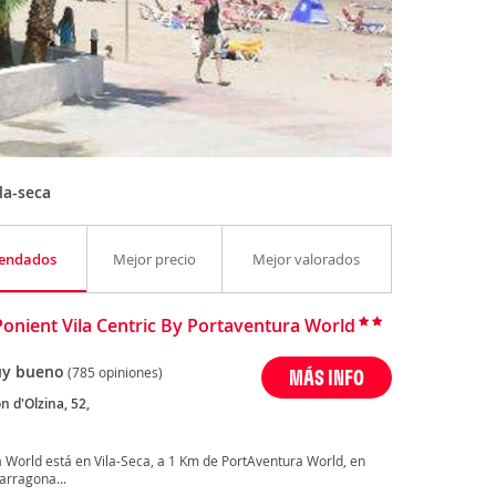
la-seca
endados
Mejor precio
Mejor valorados
Ponient Vila Centric By Portaventura World
y bueno
(785 opiniones)
MÁS INFO
 d'Olzina, 52,
ra World está en Vila-Seca, a 1 Km de PortAventura World, en
arragona...