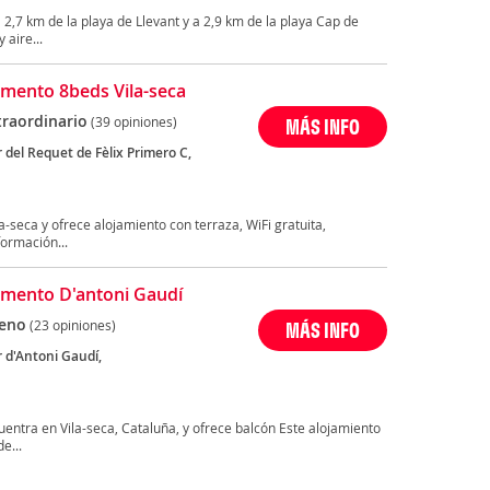
a 2,7 km de la playa de Llevant y a 2,9 km de la playa Cap de
 aire...
mento 8beds Vila-seca
traordinario
(39 opiniones)
MÁS INFO
 del Requet de Fèlix Primero C,
a-seca y ofrece alojamiento con terraza, WiFi gratuita,
ormación...
mento D'antoni Gaudí
eno
(23 opiniones)
MÁS INFO
r d'Antoni Gaudí,
entra en Vila-seca, Cataluña, y ofrece balcón Este alojamiento
e...