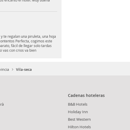
os encantó el hotel. Muy buena
y te regalan una piruleta, una hoja
 contentos Perfecta, cogimos este
arato, fácil de llegar solo tardas
i vas con crios va bien
incia
Vila-seca
Cadenas hoteleras
rà
B&B Hotels
Holiday Inn
Best Western
Hilton Hotels