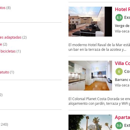
tos
(8)
Hotel 
Ex
8.9
Verge de 
Vila-seca
nes adaptadas
(2)
te
(2)
El moderno Hotel Raval de la Mar está
un bar en la terraza de la azotea y...
 bicicletas
(1)
Villa 
Co
6
atuito
(1)
Barranc 
Vila-seca
2)
El Colonial Planet Costa Dorada se en
alojamiento con jardín, terraza y WiFi g
Aparta
1240)
Ex
9.6