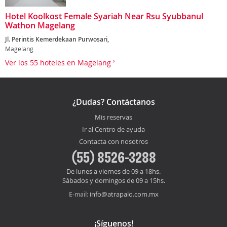
Hotel Koolkost Female Syariah Near Rsu Syubbanul
Wathon Magelang
Jl. Perintis Kemerdekaan Purwosari,
Magelang
Ver los 55 hoteles en Magelang
¿Dudas? Contáctanos
Mis reservas
Ir al Centro de ayuda
Contacta con nosotros
(55) 8526-3288
De lunes a viernes de 09 a 18hs.
Sábados y domingos de 09 a 15hs.
info@atrapalo.com.mx
E-mail:
¡Síguenos!