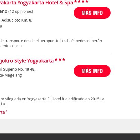
yakarta Yogyakarta Hotel & Spa
eno
(12 opiniones)
MÁS INFO
a Adisucipto Km. 8,
ta
s de transporte desde el aeropuerto Los huéspedes deberán
ento con su...
Tjokro Style Yogyakarta
ri Supeno No. 48 48,
MÁS INFO
ta-Magelang
privilegiada en Yogyakarta El Hotel fue edificado en 2015 La
La...
rta