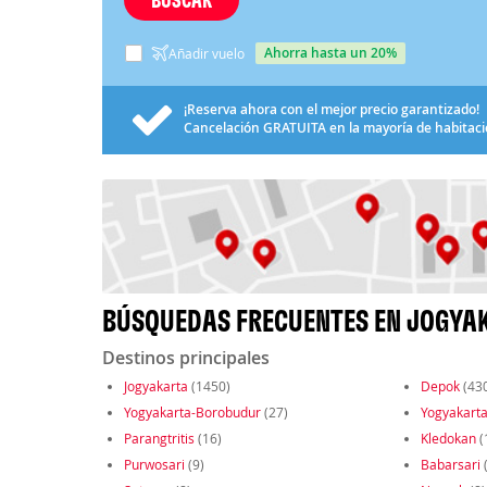
ahorra hasta un 20%
Añadir vuelo
¡Reserva ahora con el mejor precio garantizado!
Cancelación
GRATUITA
en la mayoría de habitac
BÚSQUEDAS FRECUENTES EN JOGYA
Destinos principales
Jogyakarta
(1450)
Depok
(43
Yogyakarta-Borobudur
(27)
Yogyakart
Parangtritis
(16)
Kledokan
(
Purwosari
(9)
Babarsari
(