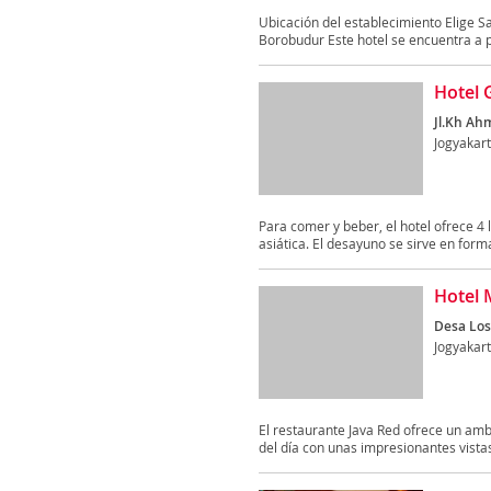
Ubicación del establecimiento Elige 
Borobudur Este hotel se encuentra a p
Hotel 
Jl.Kh Ah
Jogyakar
Para comer y beber, el hotel ofrece 4 
asiática. El desayuno se sirve en forma
Hotel 
Desa Los
Jogyakar
El restaurante Java Red ofrece un am
del día con unas impresionantes vistas 