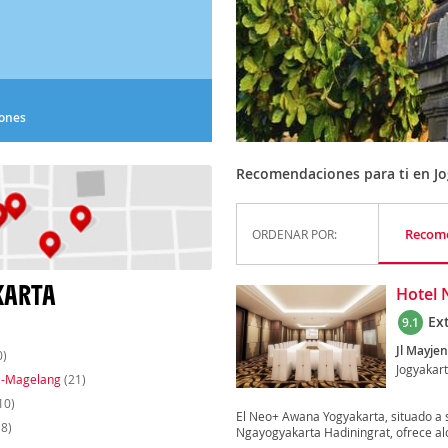
iones
Recomendaciones para ti en J
Recom
ORDENAR POR:
KARTA
Hotel 
Ex
9.1
Jl Mayjen
0)
Jogyakar
a-Magelang
(21)
10)
El Neo+ Awana Yogyakarta, situado a s
8)
Ngayogyakarta Hadiningrat, ofrece al