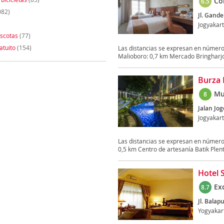
Co
6.5
082)
Jl. Gand
Jogyakar
scotas
(77)
atuito
(154)
Las distancias se expresan en número
Malioboro: 0,7 km Mercado Bringharjo:
Burza 
Mu
8
Jalan Jo
Jogyakar
Las distancias se expresan en número
0,5 km Centro de artesanía Batik Plent
Hotel 
Ex
8.7
Jl. Balap
Yogyakar