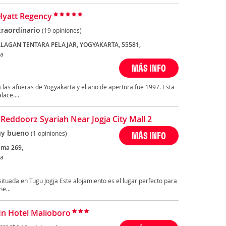
Hyatt Regency
traordinario
(19 opiniones)
ALAGAN TENTARA PELAJAR, YOGYAKARTA, 55581,
ta
MÁS INFO
 a las afueras de Yogyakarta y el año de apertura fue 1997. Esta
ace....
 Reddoorz Syariah Near Jogja City Mall 2
y bueno
(1 opiniones)
MÁS INFO
ama 269,
ta
ituada en Tugu Jogja Este alojamiento es el lugar perfecto para
e...
In Hotel Malioboro