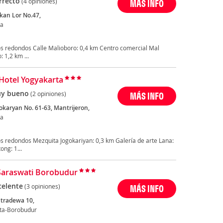
rrecto
(4 opiniones)
MÁS INFO
ekan Lor No.47,
ta
s redondos Calle Malioboro: 0,4 km Centro comercial Mal
 1,2 km ...
Hotel Yogyakarta
y bueno
(2 opiniones)
MÁS INFO
gokaryan No. 61-63, Mantrijeron,
ta
s redondos Mezquita Jogokariyan: 0,3 km Galería de arte Lana:
ong: 1...
Saraswati Borobudur
celente
(3 opiniones)
MÁS INFO
utradewa 10,
ta-Borobudur