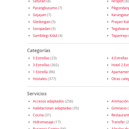
Seturan
(8)
Nropoh
(8)
Parangkusumo
(7)
Pikgondan
Gejayan
(7)
Karangwun
Gledongan
(5)
Prayan Kul
Soropadan
(5)
Tegalwara
Sambilegi Kidul
(4)
Tapanrejo
Categorías
5 Estrellas
(23)
4 Estrellas
3 Estrellas
(302)
Hotel 2 Est
1 Estrella
(86)
Apartamen
Hostales
(377)
Otras cate
Servicios
Accesos adaptados
(256)
Animación
Habitaciones adaptadas
(35)
Gimnasio
(
Cocina
(31)
Restauran
Hidromasaje
(17)
Transfer
(2
Business Center
(56)
Alquiler de