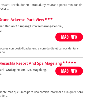
Saraswati Borobudur en Borobudur y estarás a pocos minutos de
ocos...
Grand Arkenso Park View
mad Dahlan 2 Simpang Lima Semarang-Central,
ta
MÁS INFO
locales con posibilidades entre comida dietética, occidental y
 de...
Mesastila Resort And Spa Magelang
ari - Grabag Po Box 108, Magelang,
MÁS INFO
ta
biente más que único para una comida informal a cualquier hora
del...