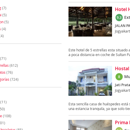
g
(7)
Hotel 
i
(5)
Ex
9.3
on
(5)
JALAN P
s
(4)
Jogyakar
(4)
Este hotel de 5 estrellas esta situado
a poca distancia en coche de Sultan Pal
(71)
rellas
(612)
Hostal
tos
(76)
Mu
8
gorías
(724)
Jati Prat
Jogyakar
(11)
Esta sencilla casa de huéspedes está s
una estancia tranquila, ya que solo tien
50)
te
(108)
Prima 
01)
 bicicletas
(85)