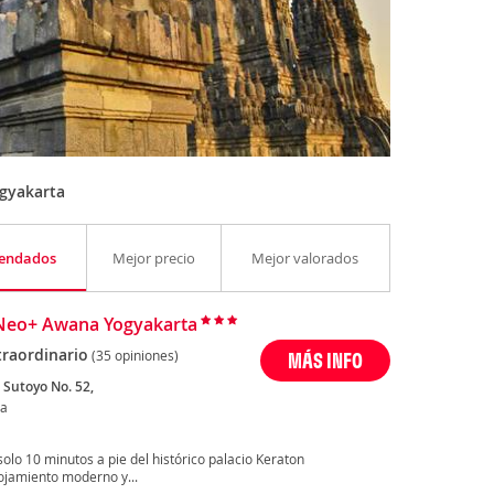
ogyakarta
endados
Mejor precio
Mejor valorados
Neo+ Awana Yogyakarta
traordinario
(35 opiniones)
MÁS INFO
 Sutoyo No. 52,
ta
olo 10 minutos a pie del histórico palacio Keraton
ojamiento moderno y...