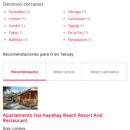
Destinos cercanos
Pantudlan
(2)
Sibonga
(1)
Lintuan
(1)
Calunasan
(1)
Sondol
(1)
Tajang
(1)
Tiptip
(1)
De la Paz
(1)
Balilihan
(1)
Panaytayon
(1)
Recomendaciones para ti en Talisay
Recomendados
Mejor precio
Mejor valorados
Apartamento Isla Hayahay Beach Resort And
Restaurant
Brgy. Lomboy,