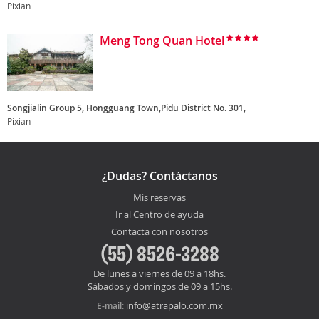
Pixian
Meng Tong Quan Hotel
Songjialin Group 5, Hongguang Town,Pidu District No. 301,
Pixian
¿Dudas? Contáctanos
Mis reservas
Ir al Centro de ayuda
Contacta con nosotros
(55) 8526-3288
De lunes a viernes de 09 a 18hs.
Sábados y domingos de 09 a 15hs.
info@atrapalo.com.mx
E-mail: