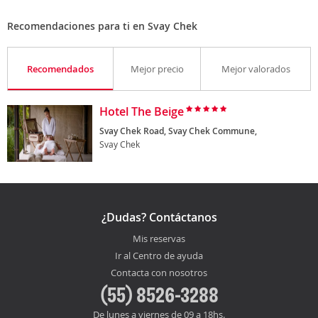
Recomendaciones para ti en Svay Chek
Recomendados
Mejor precio
Mejor valorados
Hotel The Beige
Svay Chek Road, Svay Chek Commune,
Svay Chek
¿Dudas? Contáctanos
Mis reservas
Ir al Centro de ayuda
Contacta con nosotros
(55) 8526-3288
De lunes a viernes de 09 a 18hs.