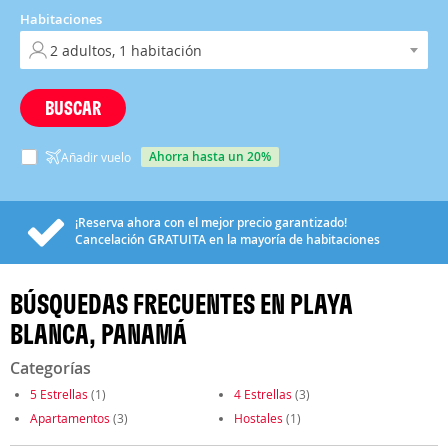
Habitaciones
BUSCAR
ahorra hasta un 20%
Añadir vuelo
¡Reserva ahora con el mejor precio garantizado!
Cancelación
GRATUITA
en la mayoría de habitaciones
BÚSQUEDAS FRECUENTES EN PLAYA
BLANCA, PANAMÁ
Categorías
5 Estrellas
(1)
4 Estrellas
(3)
Apartamentos
(3)
Hostales
(1)