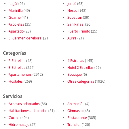
Itagüí
(96)
Jericó
(63)
Marinilla
(49)
Necoclí
(48)
Guarne
(41)
Sopetrán
(39)
Arboletes
(35)
San Rafael
(30)
Apartadó
(28)
Puerto Triunfo
(25)
El Carmen de Viboral
(21)
Aurra
(21)
Categorías
5 Estrellas
(48)
4 Estrellas
(145)
3 Estrellas
(254)
Hotel 2 Estrellas
(56)
Apartamentos
(2912)
Boutique
(6)
Hostales
(269)
Otras categorías
(1926)
Servicios
Accesos adaptados
(86)
Animación
(4)
Habitaciones adaptadas
(31)
Gimnasio
(48)
Cocina
(404)
Restaurante
(385)
Hidromasaje
(57)
Transfer
(120)